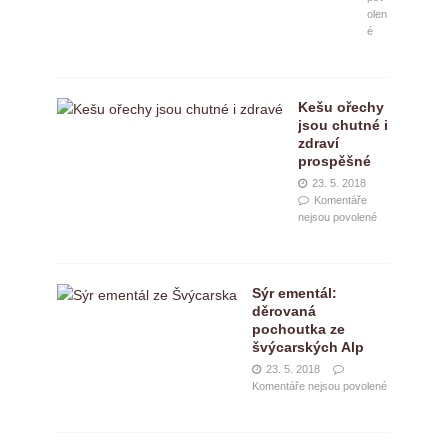
e
olen
c
é
e
p
t
y
Kešu ořechy
(
jsou chutné i
+
zdraví
1
prospěšné
b
o
23. 5. 2018
n
Komentáře
nejsou povolené
u
s
o
v
ý
Sýr ementál:
)
děrovaná
j
pochoutka ze
a
švýcarských Alp
k
23. 5. 2018
o
Komentáře nejsou povolené
o
d
b