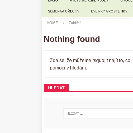
MASO
RYBY A MOŘSKÉ PLODY
OVOCE
SEMENA A OŘECHY
BYLINKY A ROSTLINKY
HOME
Zahřátí
Nothing found
Zdá se, že můžeme rsquo; t najít to, c
pomoci v hledání.
HLEDAT