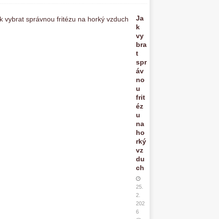
Ja
k
vy
bra
t
spr
áv
no
u
frit
éz
u
na
ho
rký
vz
du
ch
25.
2.
202
6