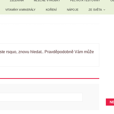
ZELENINA
MLÉČNÉ VÝROBKY
PEČIVO A TĚSTOVINY
OB
VITAMÍNY A MINERÁLY
KOŘENÍ
NÁPOJE
ZE SVĚTA
o jste rsquo, znovu hledat.. Pravděpodobně Vám může
N