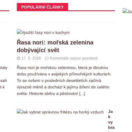
POPULÁRNÍ ČLÁNKY
Řasa nori: mořská zelenina
dobývající svět
17. 5. 2018
Komentáře nejsou povolené
taly
Řasa nori je mořskou zeleninou, která je dlouhou
dobu používána v asijských přímořských kulturách.
bsah
To se ovšem v posledních desetiletích začíná
t k
výrazně měnit a dochází k jejímu šíření do celého
světa. Historie sběru a pěstování
[...]
C
Ja
u
k
k
vy
r
bra