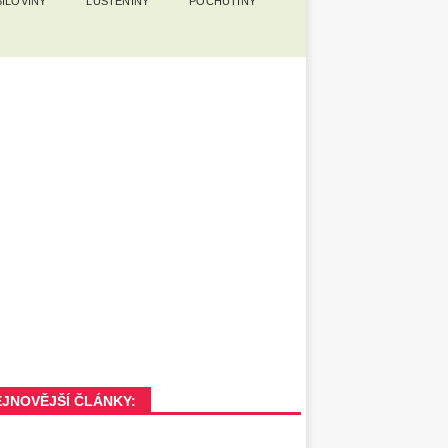
ILOVINY
LUŠTĚNINY
POCHUTINY
EJNOVĚJŠÍ ČLÁNKY: