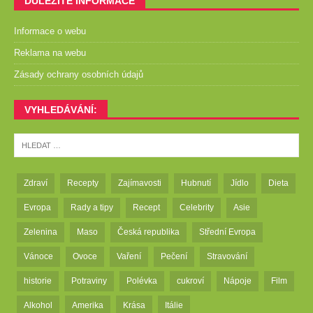
DŮLEŽITÉ INFORMACE
Informace o webu
Reklama na webu
Zásady ochrany osobních údajů
VYHLEDÁVÁNÍ:
Zdraví
Recepty
Zajímavosti
Hubnutí
Jídlo
Dieta
Evropa
Rady a tipy
Recept
Celebrity
Asie
Zelenina
Maso
Česká republika
Střední Evropa
Vánoce
Ovoce
Vaření
Pečení
Stravování
historie
Potraviny
Polévka
cukroví
Nápoje
Film
Alkohol
Amerika
Krása
Itálie