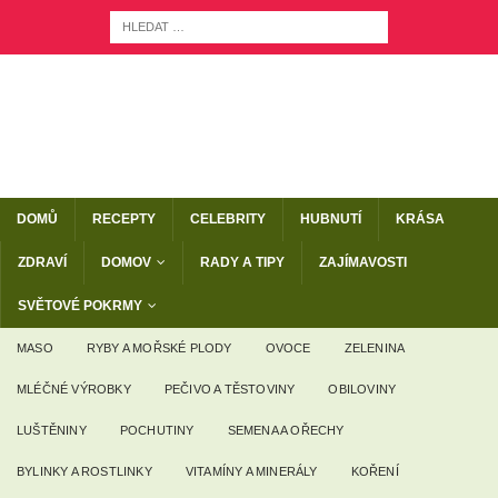
DOMŮ
RECEPTY
CELEBRITY
HUBNUTÍ
KRÁSA
ZDRAVÍ
DOMOV
RADY A TIPY
ZAJÍMAVOSTI
SVĚTOVÉ POKRMY
MASO
RYBY A MOŘSKÉ PLODY
OVOCE
ZELENINA
MLÉČNÉ VÝROBKY
PEČIVO A TĚSTOVINY
OBILOVINY
LUŠTĚNINY
POCHUTINY
SEMENA A OŘECHY
BYLINKY A ROSTLINKY
VITAMÍNY A MINERÁLY
KOŘENÍ