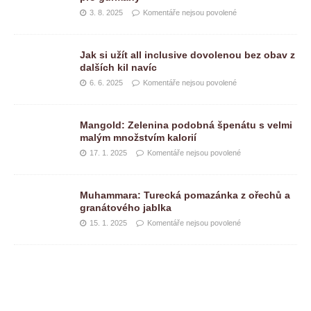
3. 8. 2025
Komentáře nejsou povolené
Jak si užít all inclusive dovolenou bez obav z
dalších kil navíc
6. 6. 2025
Komentáře nejsou povolené
Mangold: Zelenina podobná špenátu s velmi
malým množstvím kalorií
17. 1. 2025
Komentáře nejsou povolené
Muhammara: Turecká pomazánka z ořechů a
granátového jablka
15. 1. 2025
Komentáře nejsou povolené