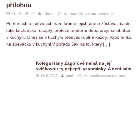
přílohou
21. 10. 2022
admin
Komentáře nejsou povolené
Po hercích a zpěvácích nám kromě jejich práce zůstávají často
také kuchařské recepty, protože moderní doba přeje celebritám
v kuchyni. Dnes se v kuchyni předvádí úplně každý. Vzpomínka
na zpěvačku v kuchyni V pořadu Jak na to, který
[…]
Kolega Hany Zagorové nemá na její
svíčkovou ty nejlepší vzpomínky. A není sám
14. 9. 2022
admin
Komentáře nejsou povolené