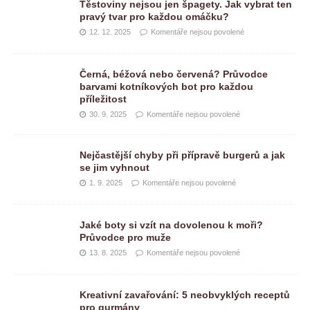
Těstoviny nejsou jen špagety. Jak vybrat ten
pravý tvar pro každou omáčku?
12. 12. 2025
Komentáře nejsou povolené
Černá, béžová nebo červená? Průvodce
barvami kotníkových bot pro každou
příležitost
30. 9. 2025
Komentáře nejsou povolené
Nejčastější chyby při přípravě burgerů a jak
se jim vyhnout
1. 9. 2025
Komentáře nejsou povolené
Jaké boty si vzít na dovolenou k moři?
Průvodce pro muže
13. 8. 2025
Komentáře nejsou povolené
Kreativní zavařování: 5 neobvyklých receptů
pro gurmány