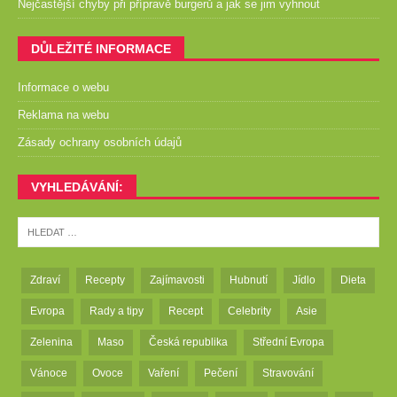
Nejčastější chyby při přípravě burgerů a jak se jim vyhnout
DŮLEŽITÉ INFORMACE
Informace o webu
Reklama na webu
Zásady ochrany osobních údajů
VYHLEDÁVÁNÍ:
Zdraví
Recepty
Zajímavosti
Hubnutí
Jídlo
Dieta
Evropa
Rady a tipy
Recept
Celebrity
Asie
Zelenina
Maso
Česká republika
Střední Evropa
Vánoce
Ovoce
Vaření
Pečení
Stravování