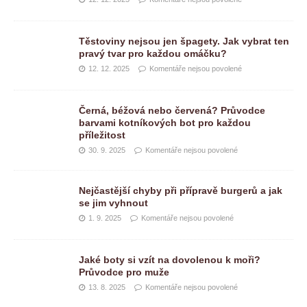
Těstoviny nejsou jen špagety. Jak vybrat ten
pravý tvar pro každou omáčku?
12. 12. 2025
Komentáře nejsou povolené
Černá, béžová nebo červená? Průvodce
barvami kotníkových bot pro každou
příležitost
30. 9. 2025
Komentáře nejsou povolené
Nejčastější chyby při přípravě burgerů a jak
se jim vyhnout
1. 9. 2025
Komentáře nejsou povolené
Jaké boty si vzít na dovolenou k moři?
Průvodce pro muže
13. 8. 2025
Komentáře nejsou povolené