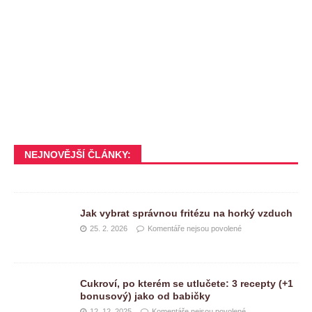
NEJNOVĚJŠÍ ČLÁNKY:
Jak vybrat správnou fritézu na horký vzduch
25. 2. 2026
Komentáře nejsou povolené
Cukroví, po kterém se utlučete: 3 recepty (+1
bonusový) jako od babičky
12. 12. 2025
Komentáře nejsou povolené