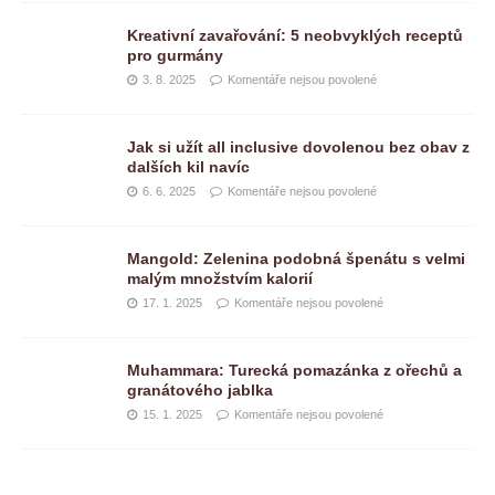
Kreativní zavařování: 5 neobvyklých receptů
pro gurmány
3. 8. 2025
Komentáře nejsou povolené
Jak si užít all inclusive dovolenou bez obav z
dalších kil navíc
6. 6. 2025
Komentáře nejsou povolené
Mangold: Zelenina podobná špenátu s velmi
malým množstvím kalorií
17. 1. 2025
Komentáře nejsou povolené
Muhammara: Turecká pomazánka z ořechů a
granátového jablka
15. 1. 2025
Komentáře nejsou povolené