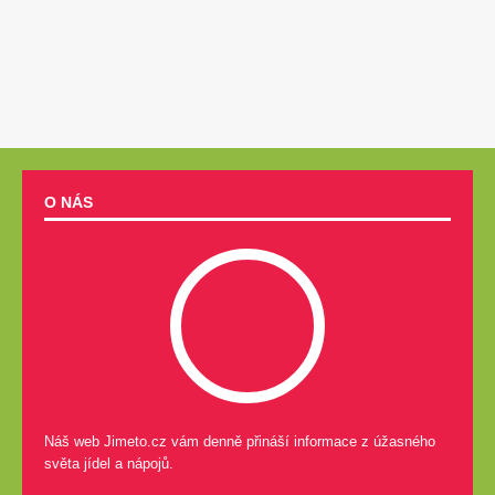
O NÁS
Náš web Jimeto.cz vám denně přináší informace z úžasného
světa jídel a nápojů.