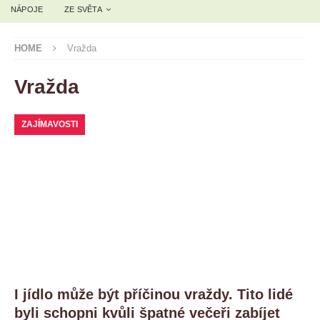
NÁPOJE
ZE SVĚTA
HOME
Vražda
Vražda
ZAJÍMAVOSTI
I jídlo může být příčinou vraždy. Tito lidé
byli schopni kvůli špatné večeři zabíjet