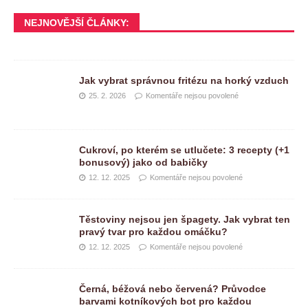
NEJNOVĚJŠÍ ČLÁNKY:
Jak vybrat správnou fritézu na horký vzduch
25. 2. 2026
Komentáře nejsou povolené
Cukroví, po kterém se utlučete: 3 recepty (+1
bonusový) jako od babičky
12. 12. 2025
Komentáře nejsou povolené
Těstoviny nejsou jen špagety. Jak vybrat ten
pravý tvar pro každou omáčku?
12. 12. 2025
Komentáře nejsou povolené
Černá, béžová nebo červená? Průvodce
barvami kotníkových bot pro každou