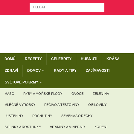
DOMŮ
RECEPTY
CELEBRITY
HUBNUTÍ
KRÁSA
ZDRAVÍ
DOMOV
RADY A TIPY
ZAJÍMAVOSTI
SVĚTOVÉ POKRMY
MASO
RYBY A MOŘSKÉ PLODY
OVOCE
ZELENINA
MLÉČNÉ VÝROBKY
PEČIVO A TĚSTOVINY
OBILOVINY
LUŠTĚNINY
POCHUTINY
SEMENA A OŘECHY
BYLINKY A ROSTLINKY
VITAMÍNY A MINERÁLY
KOŘENÍ