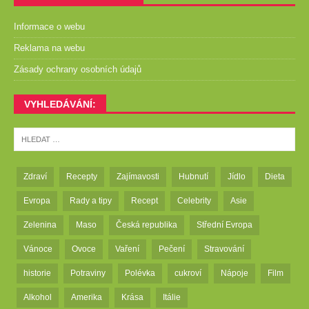
Informace o webu
Reklama na webu
Zásady ochrany osobních údajů
VYHLEDÁVÁNÍ:
Zdraví
Recepty
Zajímavosti
Hubnutí
Jídlo
Dieta
Evropa
Rady a tipy
Recept
Celebrity
Asie
Zelenina
Maso
Česká republika
Střední Evropa
Vánoce
Ovoce
Vaření
Pečení
Stravování
historie
Potraviny
Polévka
cukroví
Nápoje
Film
Alkohol
Amerika
Krása
Itálie