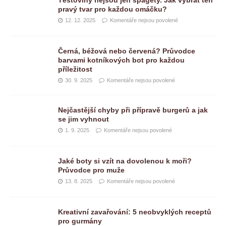
Těstoviny nejsou jen špagety. Jak vybrat ten
pravý tvar pro každou omáčku?
12. 12. 2025
Komentáře nejsou povolené
Černá, béžová nebo červená? Průvodce
barvami kotníkových bot pro každou
příležitost
30. 9. 2025
Komentáře nejsou povolené
Nejčastější chyby při přípravě burgerů a jak
se jim vyhnout
1. 9. 2025
Komentáře nejsou povolené
Jaké boty si vzít na dovolenou k moři?
Průvodce pro muže
13. 8. 2025
Komentáře nejsou povolené
Kreativní zavařování: 5 neobvyklých receptů
pro gurmány