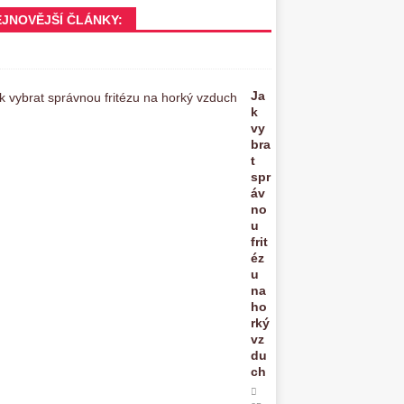
EJNOVĚJŠÍ ČLÁNKY:
Ja
k
vy
bra
t
spr
áv
no
u
frit
éz
u
na
ho
rký
vz
du
ch