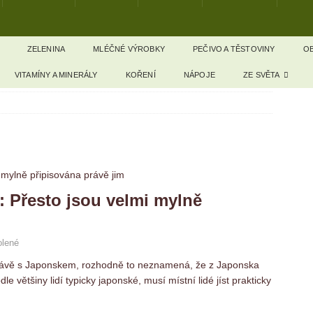
ZELENINA
MLÉČNÉ VÝROBKY
PEČIVO A TĚSTOVINY
OB
VITAMÍNY A MINERÁLY
KOŘENÍ
NÁPOJE
ZE SVĚTA
í: Přesto jsou velmi mylně
olené
 právě s Japonskem, rozhodně to neznamená, že z Japonska
le většiny lidí typicky japonské, musí místní lidé jíst prakticky