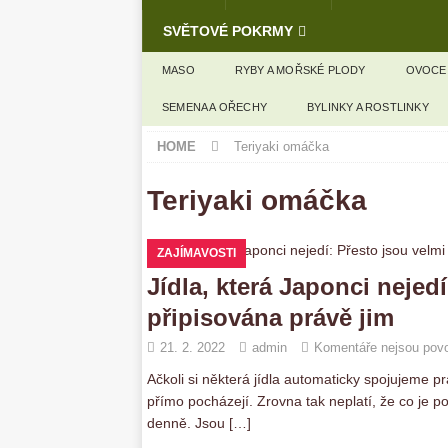
SVĚTOVÉ POKRMY
MASO
RYBY A MOŘSKÉ PLODY
OVOCE
SEMENA A OŘECHY
BYLINKY A ROSTLINKY
HOME
Teriyaki omáčka
Teriyaki omáčka
ZAJÍMAVOSTI
Jídla, která Japonci nejed
připisována právě jim
21. 2. 2022
admin
Komentáře nejsou pov
Ačkoli si některá jídla automaticky spojujeme
přímo pocházejí. Zrovna tak neplatí, že co je pod
denně. Jsou
[…]