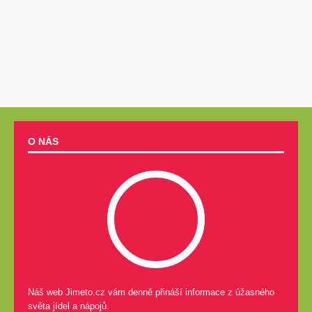
O NÁS
Náš web Jimeto.cz vám denně přináší informace z úžasného
světa jídel a nápojů.