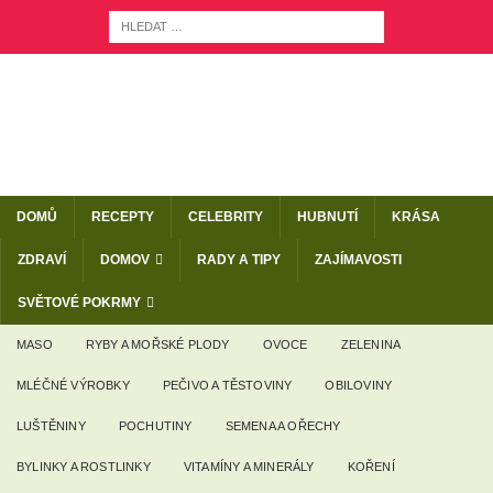
DOMŮ
RECEPTY
CELEBRITY
HUBNUTÍ
KRÁSA
ZDRAVÍ
DOMOV
RADY A TIPY
ZAJÍMAVOSTI
SVĚTOVÉ POKRMY
MASO
RYBY A MOŘSKÉ PLODY
OVOCE
ZELENINA
MLÉČNÉ VÝROBKY
PEČIVO A TĚSTOVINY
OBILOVINY
LUŠTĚNINY
POCHUTINY
SEMENA A OŘECHY
BYLINKY A ROSTLINKY
VITAMÍNY A MINERÁLY
KOŘENÍ