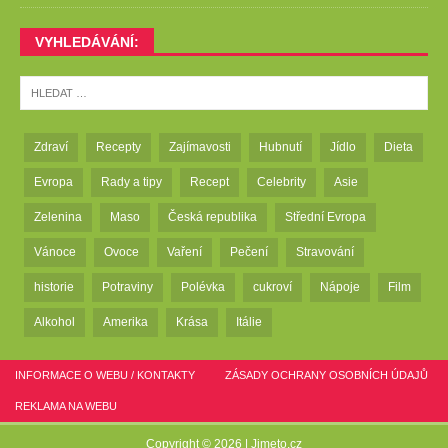
VYHLEDÁVÁNÍ:
Zdraví
Recepty
Zajímavosti
Hubnutí
Jídlo
Dieta
Evropa
Rady a tipy
Recept
Celebrity
Asie
Zelenina
Maso
Česká republika
Střední Evropa
Vánoce
Ovoce
Vaření
Pečení
Stravování
historie
Potraviny
Polévka
cukroví
Nápoje
Film
Alkohol
Amerika
Krása
Itálie
INFORMACE O WEBU / KONTAKTY
ZÁSADY OCHRANY OSOBNÍCH ÚDAJŮ
REKLAMA NA WEBU
Copyright © 2026 |
Jimeto.cz