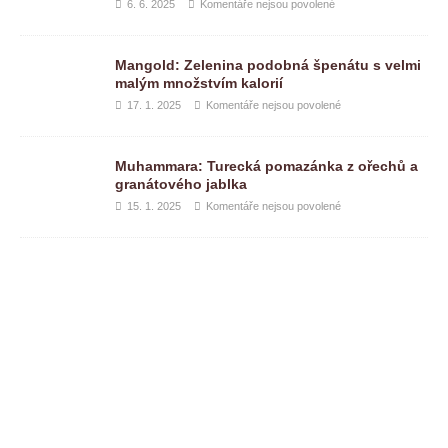
6. 6. 2025
Komentáře nejsou povolené
Mangold: Zelenina podobná špenátu s velmi
malým množstvím kalorií
17. 1. 2025
Komentáře nejsou povolené
Muhammara: Turecká pomazánka z ořechů a
granátového jablka
15. 1. 2025
Komentáře nejsou povolené