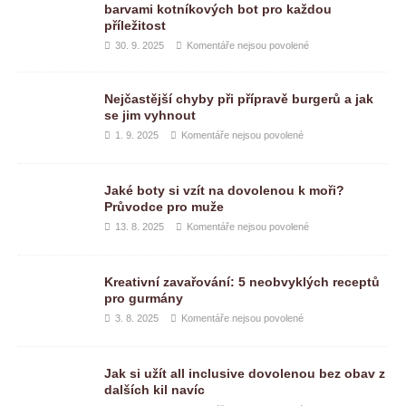
barvami kotníkových bot pro každou
příležitost
30. 9. 2025
Komentáře nejsou povolené
Nejčastější chyby při přípravě burgerů a jak
se jim vyhnout
1. 9. 2025
Komentáře nejsou povolené
Jaké boty si vzít na dovolenou k moři?
Průvodce pro muže
13. 8. 2025
Komentáře nejsou povolené
Kreativní zavařování: 5 neobvyklých receptů
pro gurmány
3. 8. 2025
Komentáře nejsou povolené
Jak si užít all inclusive dovolenou bez obav z
dalších kil navíc