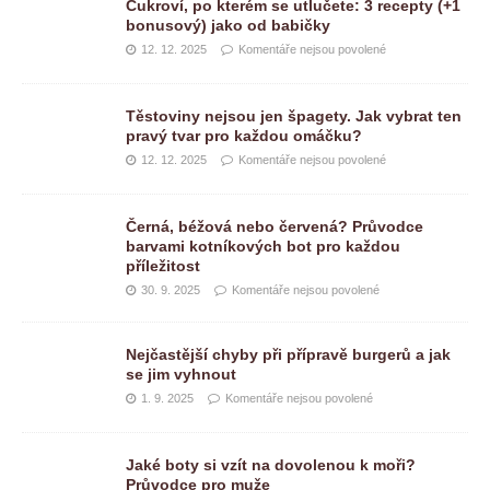
Cukroví, po kterém se utlučete: 3 recepty (+1
bonusový) jako od babičky
12. 12. 2025
Komentáře nejsou povolené
Těstoviny nejsou jen špagety. Jak vybrat ten
pravý tvar pro každou omáčku?
12. 12. 2025
Komentáře nejsou povolené
Černá, béžová nebo červená? Průvodce
barvami kotníkových bot pro každou
příležitost
30. 9. 2025
Komentáře nejsou povolené
Nejčastější chyby při přípravě burgerů a jak
se jim vyhnout
1. 9. 2025
Komentáře nejsou povolené
Jaké boty si vzít na dovolenou k moři?
Průvodce pro muže