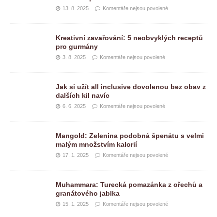
13. 8. 2025
Komentáře nejsou povolené
Kreativní zavařování: 5 neobvyklých receptů
pro gurmány
3. 8. 2025
Komentáře nejsou povolené
Jak si užít all inclusive dovolenou bez obav z
dalších kil navíc
6. 6. 2025
Komentáře nejsou povolené
Mangold: Zelenina podobná špenátu s velmi
malým množstvím kalorií
17. 1. 2025
Komentáře nejsou povolené
Muhammara: Turecká pomazánka z ořechů a
granátového jablka
15. 1. 2025
Komentáře nejsou povolené