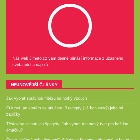
Náš web Jimeto.cz vám denně přináší informace z úžasného
světa jídel a nápojů.
NEJNOVĚJŠÍ ČLÁNKY
Jak vybrat správnou fritézu na horký vzduch
Cukroví, po kterém se utlučete: 3 recepty (+1 bonusový) jako od
babičky
Těstoviny nejsou jen špagety. Jak vybrat ten pravý tvar pro každou
omáčku?
Černá, béžová nebo červená? Průvodce barvami kotníkových bot pro