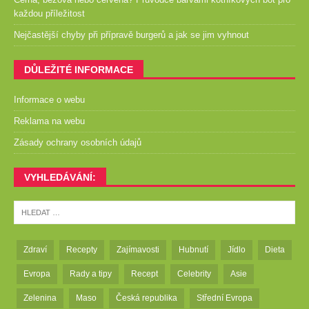
každou příležitost
Nejčastější chyby při přípravě burgerů a jak se jim vyhnout
DŮLEŽITÉ INFORMACE
Informace o webu
Reklama na webu
Zásady ochrany osobních údajů
VYHLEDÁVÁNÍ:
Zdraví
Recepty
Zajímavosti
Hubnutí
Jídlo
Dieta
Evropa
Rady a tipy
Recept
Celebrity
Asie
Zelenina
Maso
Česká republika
Střední Evropa