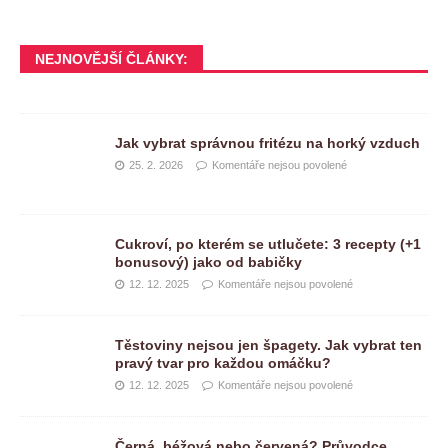
NEJNOVĚJŠÍ ČLÁNKY:
Jak vybrat správnou fritézu na horký vzduch
25. 2. 2026
Komentáře nejsou povolené
Cukroví, po kterém se utlučete: 3 recepty (+1
bonusový) jako od babičky
12. 12. 2025
Komentáře nejsou povolené
Těstoviny nejsou jen špagety. Jak vybrat ten
pravý tvar pro každou omáčku?
12. 12. 2025
Komentáře nejsou povolené
Černá, béžová nebo červená? Průvodce