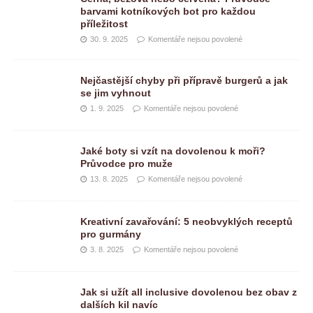
barvami kotníkových bot pro každou
příležitost
30. 9. 2025
Komentáře nejsou povolené
Nejčastější chyby při přípravě burgerů a jak
se jim vyhnout
1. 9. 2025
Komentáře nejsou povolené
Jaké boty si vzít na dovolenou k moři?
Průvodce pro muže
13. 8. 2025
Komentáře nejsou povolené
Kreativní zavařování: 5 neobvyklých receptů
pro gurmány
3. 8. 2025
Komentáře nejsou povolené
Jak si užít all inclusive dovolenou bez obav z
dalších kil navíc