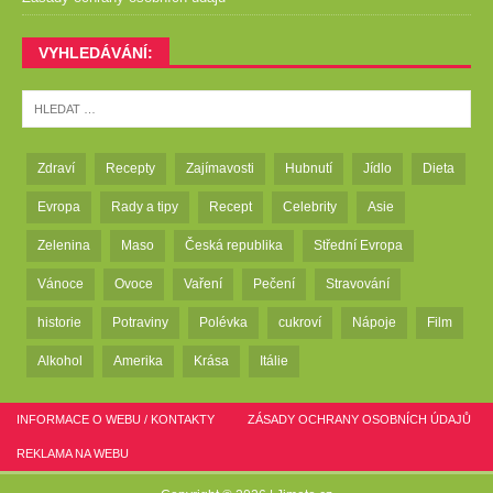
VYHLEDÁVÁNÍ:
Zdraví
Recepty
Zajímavosti
Hubnutí
Jídlo
Dieta
Evropa
Rady a tipy
Recept
Celebrity
Asie
Zelenina
Maso
Česká republika
Střední Evropa
Vánoce
Ovoce
Vaření
Pečení
Stravování
historie
Potraviny
Polévka
cukroví
Nápoje
Film
Alkohol
Amerika
Krása
Itálie
INFORMACE O WEBU / KONTAKTY
ZÁSADY OCHRANY OSOBNÍCH ÚDAJŮ
REKLAMA NA WEBU