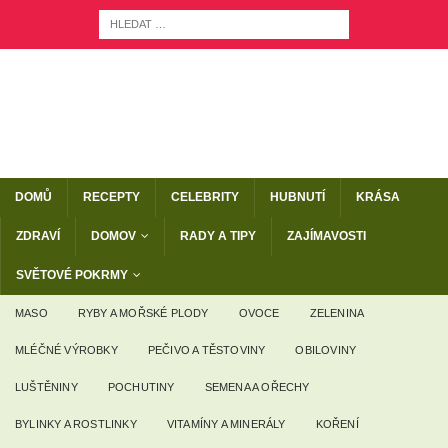
DOMŮ
RECEPTY
CELEBRITY
HUBNUTÍ
KRÁSA
ZDRAVÍ
DOMOV
RADY A TIPY
ZAJÍMAVOSTI
SVĚTOVÉ POKRMY
MASO
RYBY A MOŘSKÉ PLODY
OVOCE
ZELENINA
MLÉČNÉ VÝROBKY
PEČIVO A TĚSTOVINY
OBILOVINY
LUŠTĚNINY
POCHUTINY
SEMENA A OŘECHY
BYLINKY A ROSTLINKY
VITAMÍNY A MINERÁLY
KOŘENÍ