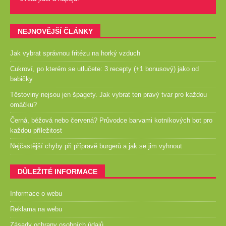
NEJNOVĚJŠÍ ČLÁNKY
Jak vybrat správnou fritézu na horký vzduch
Cukroví, po kterém se utlučete: 3 recepty (+1 bonusový) jako od
babičky
Těstoviny nejsou jen špagety. Jak vybrat ten pravý tvar pro každou
omáčku?
Černá, béžová nebo červená? Průvodce barvami kotníkových bot pro
každou příležitost
Nejčastější chyby při přípravě burgerů a jak se jim vyhnout
DŮLEŽITÉ INFORMACE
Informace o webu
Reklama na webu
Zásady ochrany osobních údajů