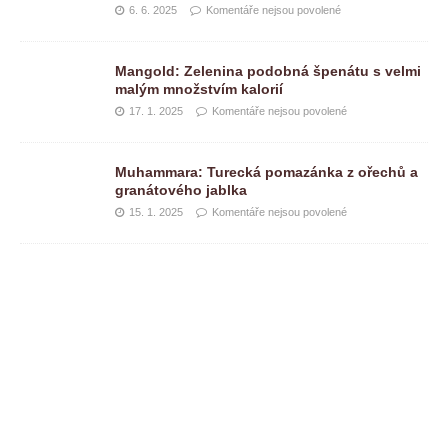
6. 6. 2025
Komentáře nejsou povolené
Mangold: Zelenina podobná špenátu s velmi
malým množstvím kalorií
17. 1. 2025
Komentáře nejsou povolené
Muhammara: Turecká pomazánka z ořechů a
granátového jablka
15. 1. 2025
Komentáře nejsou povolené