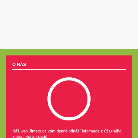
O NÁS
Náš web Jimeto.cz vám denně přináší informace z úžasného
světa jídel a nápojů.