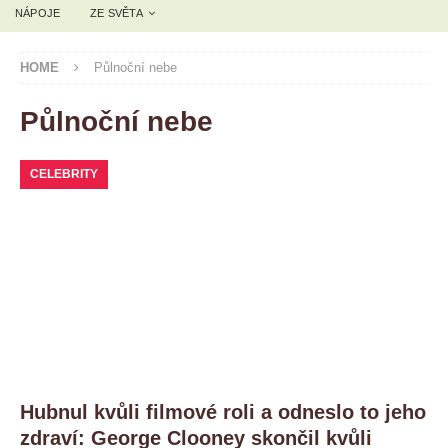
NÁPOJE
ZE SVĚTA
HOME
Půlnoční nebe
Půlnoční nebe
CELEBRITY
Hubnul kvůli filmové roli a odneslo to jeho
zdraví: George Clooney skončil kvůli