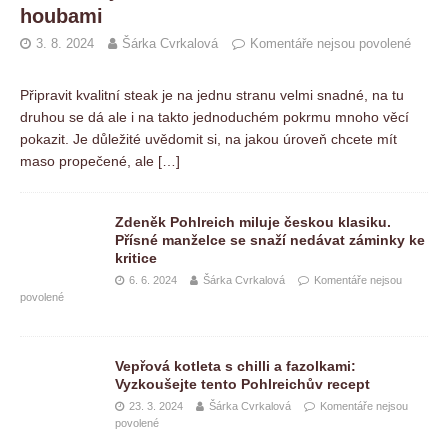
houbami
3. 8. 2024
Šárka Cvrkalová
Komentáře nejsou povolené
Připravit kvalitní steak je na jednu stranu velmi snadné, na tu
druhou se dá ale i na takto jednoduchém pokrmu mnoho věcí
pokazit. Je důležité uvědomit si, na jakou úroveň chcete mít
maso propečené, ale
[…]
Zdeněk Pohlreich miluje českou klasiku.
Přísné manželce se snaží nedávat záminky ke
kritice
6. 6. 2024
Šárka Cvrkalová
Komentáře nejsou
povolené
Vepřová kotleta s chilli a fazolkami:
Vyzkoušejte tento Pohlreichův recept
23. 3. 2024
Šárka Cvrkalová
Komentáře nejsou
povolené