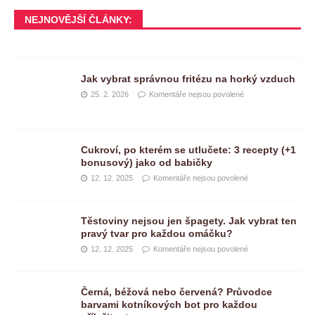
NEJNOVĚJŠÍ ČLÁNKY:
Jak vybrat správnou fritézu na horký vzduch
25. 2. 2026
Komentáře nejsou povolené
Cukroví, po kterém se utlučete: 3 recepty (+1
bonusový) jako od babičky
12. 12. 2025
Komentáře nejsou povolené
Těstoviny nejsou jen špagety. Jak vybrat ten
pravý tvar pro každou omáčku?
12. 12. 2025
Komentáře nejsou povolené
Černá, béžová nebo červená? Průvodce
barvami kotníkových bot pro každou