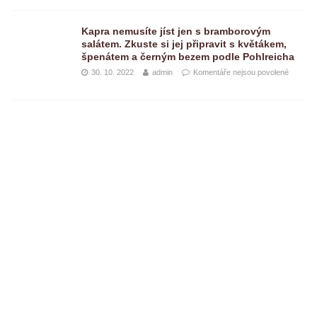
Kapra nemusíte jíst jen s bramborovým
salátem. Zkuste si jej připravit s květákem,
špenátem a černým bezem podle Pohlreicha
30. 10. 2022
admin
Komentáře nejsou povolené