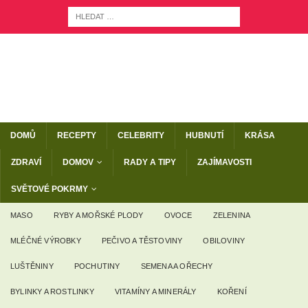
DOMŮ
RECEPTY
CELEBRITY
HUBNUTÍ
KRÁSA
ZDRAVÍ
DOMOV
RADY A TIPY
ZAJÍMAVOSTI
SVĚTOVÉ POKRMY
MASO
RYBY A MOŘSKÉ PLODY
OVOCE
ZELENINA
MLÉČNÉ VÝROBKY
PEČIVO A TĚSTOVINY
OBILOVINY
LUŠTĚNINY
POCHUTINY
SEMENA A OŘECHY
BYLINKY A ROSTLINKY
VITAMÍNY A MINERÁLY
KOŘENÍ