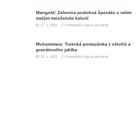
Mangold: Zelenina podobná špenátu s velmi
malým množstvím kalorií
17. 1. 2025
Komentáře nejsou povolené
Muhammara: Turecká pomazánka z ořechů a
granátového jablka
15. 1. 2025
Komentáře nejsou povolené