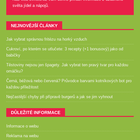
světa jídel a nápojů.
NEJNOVĚJŠÍ ČLÁNKY
Jak vybrat správnou fritézu na horký vzduch
Cukroví, po kterém se utlučete: 3 recepty (+1 bonusový) jako od
babičky
Těstoviny nejsou jen špagety. Jak vybrat ten pravý tvar pro každou
omáčku?
Černá, béžová nebo červená? Průvodce barvami kotníkových bot pro
každou příležitost
Nejčastější chyby při přípravě burgerů a jak se jim vyhnout
DŮLEŽITÉ INFORMACE
Informace o webu
Reklama na webu