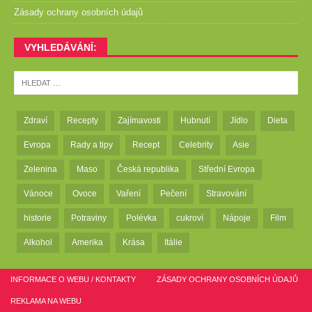
Zásady ochrany osobních údajů
VYHLEDÁVÁNÍ:
Zdraví
Recepty
Zajímavosti
Hubnutí
Jídlo
Dieta
Evropa
Rady a tipy
Recept
Celebrity
Asie
Zelenina
Maso
Česká republika
Střední Evropa
Vánoce
Ovoce
Vaření
Pečení
Stravování
historie
Potraviny
Polévka
cukroví
Nápoje
Film
Alkohol
Amerika
Krása
Itálie
INFORMACE O WEBU / KONTAKTY
ZÁSADY OCHRANY OSOBNÍCH ÚDAJŮ
REKLAMA NA WEBU