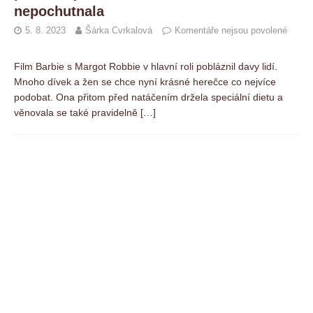
nepochutnala
5. 8. 2023
Šárka Cvrkalová
Komentáře nejsou povolené
Film Barbie s Margot Robbie v hlavní roli pobláznil davy lidí.
Mnoho dívek a žen se chce nyní krásné herečce co nejvíce
podobat. Ona přitom před natáčením držela speciální dietu a
věnovala se také pravidelně
[…]