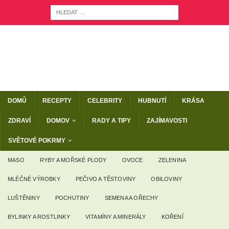
DOMŮ
RECEPTY
CELEBRITY
HUBNUTÍ
KRÁSA
ZDRAVÍ
DOMOV
RADY A TIPY
ZAJÍMAVOSTI
SVĚTOVÉ POKRMY
MASO
RYBY A MOŘSKÉ PLODY
OVOCE
ZELENINA
MLÉČNÉ VÝROBKY
PEČIVO A TĚSTOVINY
OBILOVINY
LUŠTĚNINY
POCHUTINY
SEMENA A OŘECHY
BYLINKY A ROSTLINKY
VITAMÍNY A MINERÁLY
KOŘENÍ