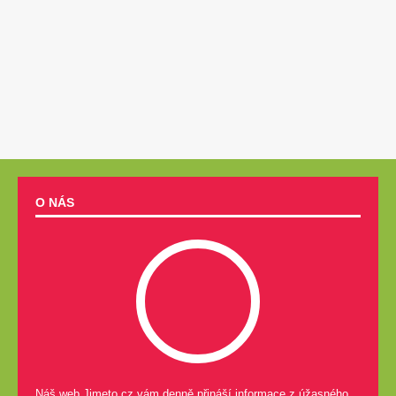
O NÁS
Náš web Jimeto.cz vám denně přináší informace z úžasného