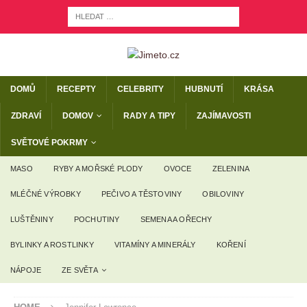
DOMŮ
RECEPTY
CELEBRITY
HUBNUTÍ
KRÁSA
ZDRAVÍ
DOMOV
RADY A TIPY
ZAJÍMAVOSTI
SVĚTOVÉ POKRMY
MASO
RYBY A MOŘSKÉ PLODY
OVOCE
ZELENINA
MLÉČNÉ VÝROBKY
PEČIVO A TĚSTOVINY
OBILOVINY
LUŠTĚNINY
POCHUTINY
SEMENA A OŘECHY
BYLINKY A ROSTLINKY
VITAMÍNY A MINERÁLY
KOŘENÍ
NÁPOJE
ZE SVĚTA