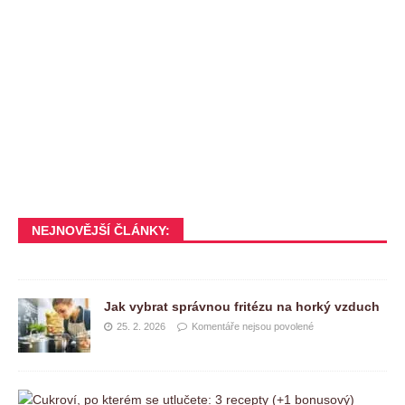
NEJNOVĚJŠÍ ČLÁNKY:
Jak vybrat správnou fritézu na horký vzduch
25. 2. 2026
Komentáře nejsou povolené
C