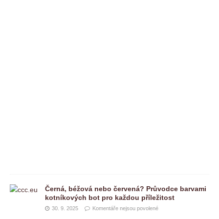
n
t
á
ř
e
n
e
j
s
o
u
p
o
v
o
l
e
n
é
Černá, béžová nebo červená? Průvodce barvami
kotníkových bot pro každou příležitost
30. 9. 2025
Komentáře nejsou povolené