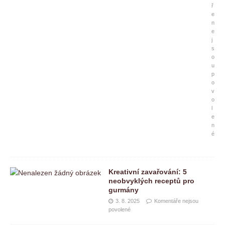
ř
e
n
e
j
s
o
u
p
o
v
o
l
e
n
é
Kreativní zavařování: 5
neobvyklých receptů pro
gurmány
3. 8. 2025
Komentáře nejsou
povolené