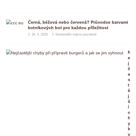
Černá, béžová nebo červená? Průvodce barvami
kotníkových bot pro každou příležitost
30. 9. 2025
Komentáře nejsou povolené
N
e
j
č
a
s
t
ě
j
š
í
c
h
y
b
y