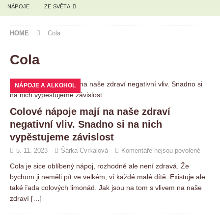
NÁPOJE
ZE SVĚTA
HOME
Cola
Cola
NÁPOJE A ALKOHOL
Colové nápoje mají na naše zdraví
negativní vliv. Snadno si na nich
vypěstujeme závislost
5. 11. 2023
Šárka Cvrkalová
Komentáře nejsou povolené
Cola je sice oblíbený nápoj, rozhodně ale není zdravá. Že
bychom ji neměli pít ve velkém, ví každé malé dítě. Existuje ale
také řada colových limonád. Jak jsou na tom s vlivem na naše
zdraví
[…]