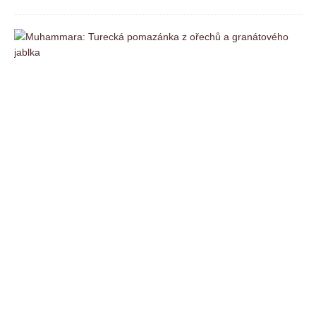
M
u
h
a
m
m
a
r
a
:
T
u
r
e
c
k
á
p
o
m
a
z
á