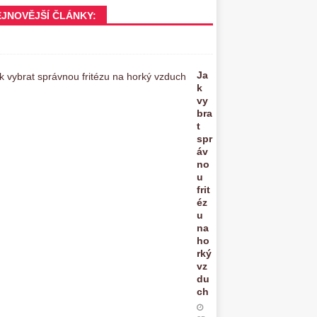
EJNOVĚJŠÍ ČLÁNKY:
Ja
k
vy
bra
t
spr
áv
no
u
frit
éz
u
na
ho
rký
vz
du
ch