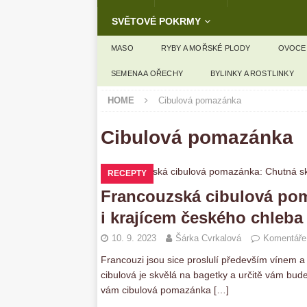
SVĚTOVÉ POKRMY
MASO
RYBY A MOŘSKÉ PLODY
OVOCE
SEMENA A OŘECHY
BYLINKY A ROSTLINKY
HOME
Cibulová pomazánka
Cibulová pomazánka
RECEPTY
Francouzská cibulová pom
i krajícem českého chleba
10. 9. 2023
Šárka Cvrkalová
Komentáře
Francouzi jsou sice proslulí především vínem a 
cibulová je skvělá na bagetky a určitě vám bud
vám cibulová pomazánka
[…]