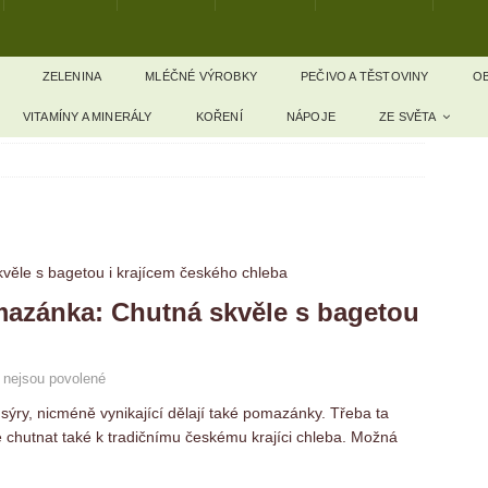
ZELENINA
MLÉČNÉ VÝROBKY
PEČIVO A TĚSTOVINY
OB
VITAMÍNY A MINERÁLY
KOŘENÍ
NÁPOJE
ZE SVĚTA
azánka: Chutná skvěle s bagetou
 nejsou povolené
sýry, nicméně vynikající dělají také pomazánky. Třeba ta
e chutnat také k tradičnímu českému krajíci chleba. Možná