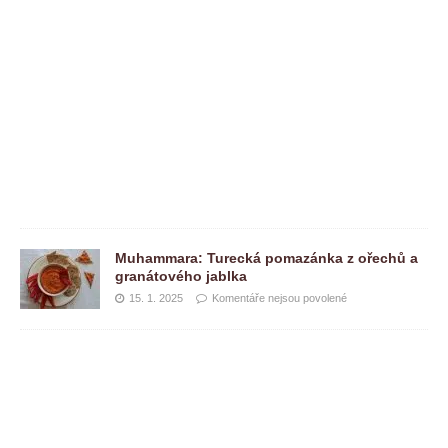
s
o
u
p
o
v
o
l
e
n
é
Muhammara: Turecká pomazánka z ořechů a
granátového jablka
15. 1. 2025
Komentáře nejsou povolené