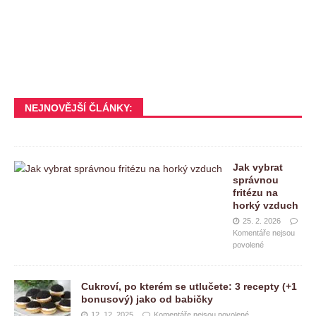
NEJNOVĚJŠÍ ČLÁNKY:
Jak vybrat
správnou
fritézu na
horký vzduch
25. 2. 2026
Komentáře nejsou
povolené
Cukroví, po kterém se utlučete: 3 recepty (+1
bonusový) jako od babičky
12. 12. 2025
Komentáře nejsou povolené