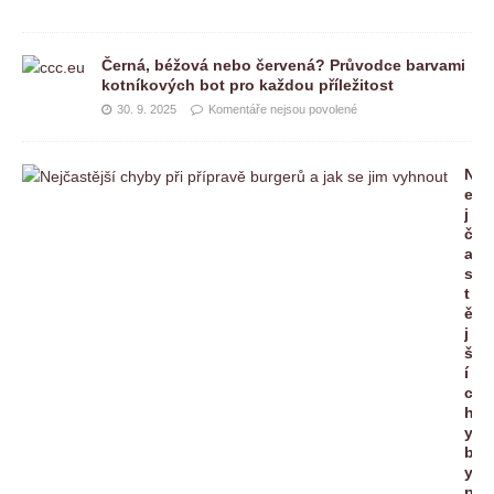
Černá, béžová nebo červená? Průvodce barvami
kotníkových bot pro každou příležitost
30. 9. 2025
Komentáře nejsou povolené
N
e
j
č
a
s
t
ě
j
š
í
c
h
y
b
y
p