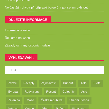
Nejčastější chyby při přípravě burgerů a jak se jim vyhnout
DŮLEŽITÉ INFORMACE
Informace o webu
Reklama na webu
Zásady ochrany osobních údajů
VYHLEDÁVÁNÍ:
Zdraví
Recepty
Zajímavosti
Hubnutí
Jídlo
Dieta
Evropa
Rady a tipy
Recept
Celebrity
Asie
Zelenina
Maso
Česká republika
Střední Evropa
Vánoce
Ovoce
Vaření
Pečení
Stravování