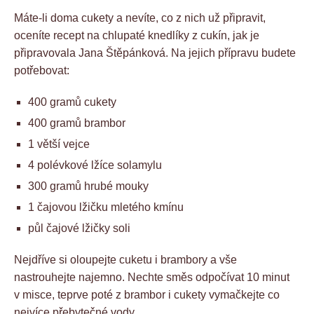
Máte-li doma cukety a nevíte, co z nich už připravit,
oceníte recept na chlupaté knedlíky z cukín, jak je
připravovala Jana Štěpánková. Na jejich přípravu budete
potřebovat:
400 gramů cukety
400 gramů brambor
1 větší vejce
4 polévkové lžíce solamylu
300 gramů hrubé mouky
1 čajovou lžičku mletého kmínu
půl čajové lžičky soli
Nejdříve si oloupejte cuketu i brambory a vše
nastrouhejte najemno. Nechte směs odpočívat 10 minut
v misce, teprve poté z brambor i cukety vymačkejte co
nejvíce přebytečné vody.