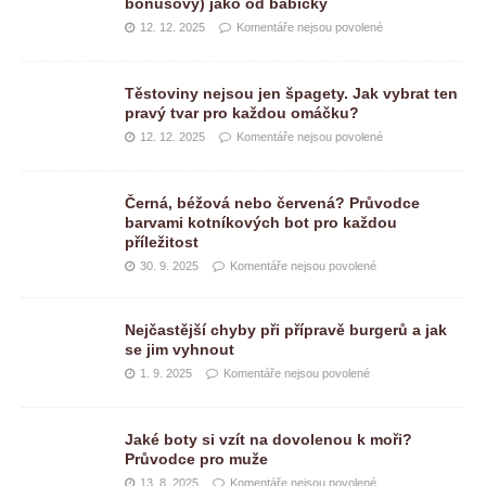
bonusový) jako od babičky
12. 12. 2025
Komentáře nejsou povolené
Těstoviny nejsou jen špagety. Jak vybrat ten
pravý tvar pro každou omáčku?
12. 12. 2025
Komentáře nejsou povolené
Černá, béžová nebo červená? Průvodce
barvami kotníkových bot pro každou
příležitost
30. 9. 2025
Komentáře nejsou povolené
Nejčastější chyby při přípravě burgerů a jak
se jim vyhnout
1. 9. 2025
Komentáře nejsou povolené
Jaké boty si vzít na dovolenou k moři?
Průvodce pro muže
13. 8. 2025
Komentáře nejsou povolené