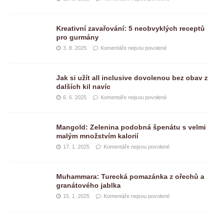
Kreativní zavařování: 5 neobvyklých receptů
pro gurmány
3. 8. 2025
Komentáře nejsou povolené
Jak si užít all inclusive dovolenou bez obav z
dalších kil navíc
6. 6. 2025
Komentáře nejsou povolené
Mangold: Zelenina podobná špenátu s velmi
malým množstvím kalorií
17. 1. 2025
Komentáře nejsou povolené
Muhammara: Turecká pomazánka z ořechů a
granátového jablka
15. 1. 2025
Komentáře nejsou povolené