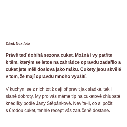
Zdroj: Nextfoto
Právě teď dobíhá sezona cuket. Možná i vy patříte
k těm, kterým se letos na zahrádce opravdu zadařilo a
cuket jste měli doslova jako máku. Cukety jsou skvělé
v tom, že mají opravdu mnoho využití.
V kuchyni se z nich totiž dají připravit jak sladké, tak i
slané dobroty. My pro vás máme tip na cuketové chlupaté
knedlíky podle Jany Štěpánkové. Nevíte-li, co si počít
s úrodou cuket, tenhle recept vás zaručeně dostane.