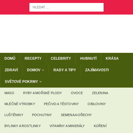
DOMŮ
RECEPTY
CELEBRITY
HUBNUTÍ
KRÁSA
ZDRAVÍ
DOMOV
RADY A TIPY
ZAJÍMAVOSTI
SVĚTOVÉ POKRMY
MASO
RYBY A MOŘSKÉ PLODY
OVOCE
ZELENINA
MLÉČNÉ VÝROBKY
PEČIVO A TĚSTOVINY
OBILOVINY
LUŠTĚNINY
POCHUTINY
SEMENA A OŘECHY
BYLINKY A ROSTLINKY
VITAMÍNY A MINERÁLY
KOŘENÍ