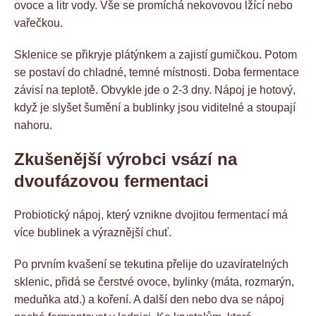
ovoce a litr vody. Vše se promíchá nekovovou lžící nebo
vařečkou.
Sklenice se přikryje plátýnkem a zajistí gumičkou. Potom
se postaví do chladné, temné místnosti. Doba fermentace
závisí na teplotě. Obvykle jde o 2-3 dny. Nápoj je hotový,
když je slyšet šumění a bublinky jsou viditelné a stoupají
nahoru.
Zkušenější výrobci vsází na
dvoufázovou fermentaci
Probiotický nápoj, který vznikne dvojitou fermentací má
více bublinek a výraznější chuť.
Po prvním kvašení se tekutina přelije do uzavíratelných
sklenic, přidá se čerstvé ovoce, bylinky (máta, rozmarýn,
meduňka atd.) a koření. A další den nebo dva se nápoj