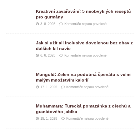
Kreativní zavařování: 5 neobvyklých receptů
pro gurmány
3. 8. 2025
Komentáře nejsou povolené
Jak si užít all inclusive dovolenou bez obav z
dalších kil navíc
6. 6. 2025
Komentáře nejsou povolené
Mangold: Zelenina podobná špenátu s velmi
malým množstvím kalorií
17. 1. 2025
Komentáře nejsou povolené
Muhammara: Turecká pomazánka z ořechů a
granátového jablka
15. 1. 2025
Komentáře nejsou povolené