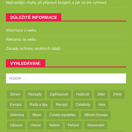
Nejčastější chyby při přípravě burgerů a jak se jim vyhnout
DŮLEŽITÉ INFORMACE
Informace o webu
Reklama na webu
Zásady ochrany osobních údajů
VYHLEDÁVÁNÍ:
Zdraví
Recepty
Zajímavosti
Hubnutí
Jídlo
Dieta
Evropa
Rady a tipy
Recept
Celebrity
Asie
Zelenina
Maso
Česká republika
Střední Evropa
Vánoce
Ovoce
Vaření
Pečení
Stravování