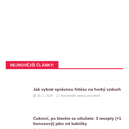
NEJNOVĚJŠÍ ČLÁNKY:
Jak vybrat správnou fritézu na horký vzduch
25. 2. 2026
Komentáře nejsou povolené
Cukroví, po kterém se utlučete: 3 recepty (+1
bonusový) jako od babičky