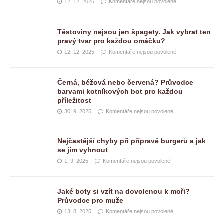
12. 12. 2025
Komentáře nejsou povolené
Těstoviny nejsou jen špagety. Jak vybrat ten
pravý tvar pro každou omáčku?
12. 12. 2025
Komentáře nejsou povolené
Černá, béžová nebo červená? Průvodce
barvami kotníkových bot pro každou
příležitost
30. 9. 2025
Komentáře nejsou povolené
Nejčastější chyby při přípravě burgerů a jak
se jim vyhnout
1. 9. 2025
Komentáře nejsou povolené
Jaké boty si vzít na dovolenou k moři?
Průvodce pro muže
13. 8. 2025
Komentáře nejsou povolené