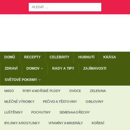
DOMŮ
RECEPTY
CELEBRITY
HUBNUTÍ
KRÁSA
ZDRAVÍ
DOMOV
RADY A TIPY
ZAJÍMAVOSTI
SVĚTOVÉ POKRMY
MASO
RYBY A MOŘSKÉ PLODY
OVOCE
ZELENINA
MLÉČNÉ VÝROBKY
PEČIVO A TĚSTOVINY
OBILOVINY
LUŠTĚNINY
POCHUTINY
SEMENA A OŘECHY
BYLINKY A ROSTLINKY
VITAMÍNY A MINERÁLY
KOŘENÍ