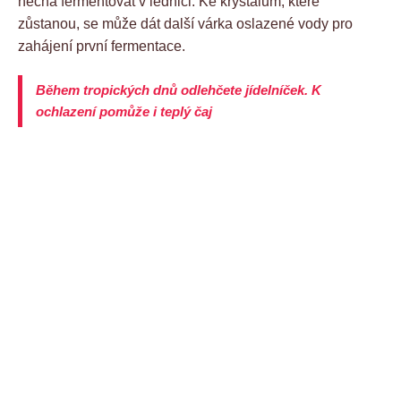
nechá fermentovat v lednici. Ke krystalům, které
zůstanou, se může dát další várka oslazené vody pro
zahájení první fermentace.
Během tropických dnů odlehčete jídelníček. K
ochlazení pomůže i teplý čaj