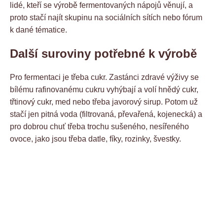
lidé, kteří se výrobě fermentovaných nápojů věnují, a
proto stačí najít skupinu na sociálních sítích nebo fórum
k dané tématice.
Další suroviny potřebné k výrobě
Pro fermentaci je třeba cukr. Zastánci zdravé výživy se
bílému rafinovanému cukru vyhýbají a volí hnědý cukr,
třtinový cukr, med nebo třeba javorový sirup. Potom už
stačí jen pitná voda (filtrovaná, převařená, kojenecká) a
pro dobrou chuť třeba trochu sušeného, nesířeného
ovoce, jako jsou třeba datle, fíky, rozinky, švestky.