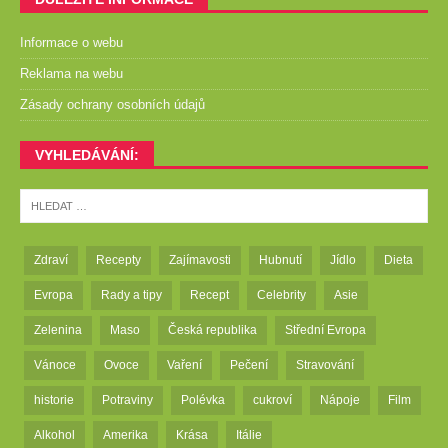
Informace o webu
Reklama na webu
Zásady ochrany osobních údajů
VYHLEDÁVÁNÍ:
Zdraví
Recepty
Zajímavosti
Hubnutí
Jídlo
Dieta
Evropa
Rady a tipy
Recept
Celebrity
Asie
Zelenina
Maso
Česká republika
Střední Evropa
Vánoce
Ovoce
Vaření
Pečení
Stravování
historie
Potraviny
Polévka
cukroví
Nápoje
Film
Alkohol
Amerika
Krása
Itálie