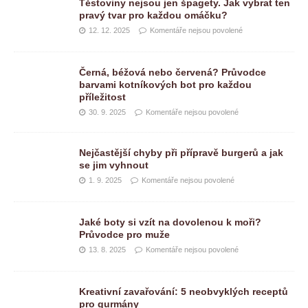
Těstoviny nejsou jen špagety. Jak vybrat ten
pravý tvar pro každou omáčku?
12. 12. 2025
Komentáře nejsou povolené
Černá, béžová nebo červená? Průvodce
barvami kotníkových bot pro každou
příležitost
30. 9. 2025
Komentáře nejsou povolené
Nejčastější chyby při přípravě burgerů a jak
se jim vyhnout
1. 9. 2025
Komentáře nejsou povolené
Jaké boty si vzít na dovolenou k moři?
Průvodce pro muže
13. 8. 2025
Komentáře nejsou povolené
Kreativní zavařování: 5 neobvyklých receptů
pro gurmány