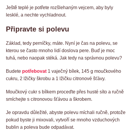
Ještě teplé je potřete rozšlehaným vejcem, aby byly
lesklé, a nechte vychladnout.
Připravte si polevu
Základ, tedy perníčky, máte. Nyní je čas na polevu, se
kterou se často mnoho lidí doslova pere. Buď je moc
tuhá, nebo naopak stéká. Jak tedy na správnou polevu?
Budete
potřebovat
1 vaječný bílek, 145 g moučkového
cukru, 2 lžičky škrobu a 1 lžičku citronové šťávy.
Moučkový cukr s bílkem proceďte přes husté síto a ručně
smíchejte s citronovou šťávou a škrobem.
Je opravdu důležité, abyste polevu míchali ručně, protože
pokud byste ji mixovali, vytvoří se mnoho vzduchových
bublin a poleva bude odpadávat.