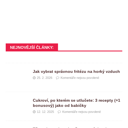
NEJNOVĚJŠÍ ČLÁNKY:
Jak vybrat správnou fritézu na horký vzduch
25. 2. 2026
Komentáře nejsou povolené
Cukroví, po kterém se utlučete: 3 recepty (+1
bonusový) jako od babičky
12. 12. 2025
Komentáře nejsou povolené