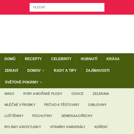
DOMŮ
RECEPTY
CELEBRITY
HUBNUTÍ
KRÁSA
ZDRAVÍ
DOMOV
RADY A TIPY
ZAJÍMAVOSTI
SVĚTOVÉ POKRMY
MASO
RYBY A MOŘSKÉ PLODY
OVOCE
ZELENINA
MLÉČNÉ VÝROBKY
PEČIVO A TĚSTOVINY
OBILOVINY
LUŠTĚNINY
POCHUTINY
SEMENA A OŘECHY
BYLINKY A ROSTLINKY
VITAMÍNY A MINERÁLY
KOŘENÍ