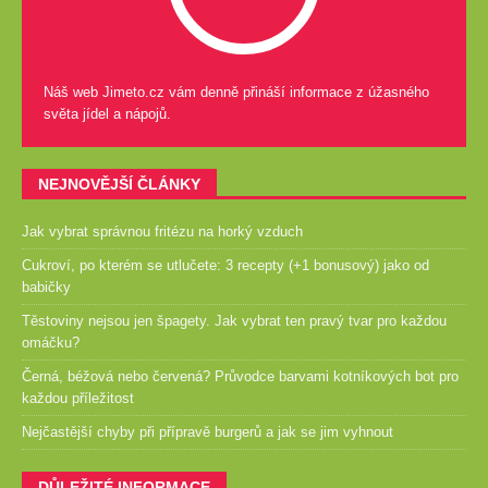
Náš web Jimeto.cz vám denně přináší informace z úžasného
světa jídel a nápojů.
NEJNOVĚJŠÍ ČLÁNKY
Jak vybrat správnou fritézu na horký vzduch
Cukroví, po kterém se utlučete: 3 recepty (+1 bonusový) jako od
babičky
Těstoviny nejsou jen špagety. Jak vybrat ten pravý tvar pro každou
omáčku?
Černá, béžová nebo červená? Průvodce barvami kotníkových bot pro
každou příležitost
Nejčastější chyby při přípravě burgerů a jak se jim vyhnout
DŮLEŽITÉ INFORMACE