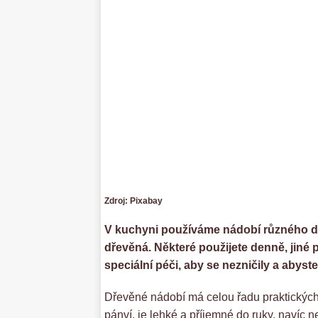
Zdroj: Pixabay
V kuchyni používáme nádobí různého dr
dřevěná. Některé použijete denně, jiné 
speciální péči, aby se nezničily a abyste 
Dřevěné nádobí má celou řadu praktických
pánví, je lehké a příjemné do ruky, navíc n