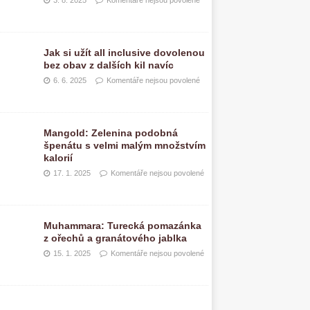
3. 8. 2025
Komentáře nejsou povolené
Jak si užít all inclusive dovolenou
bez obav z dalších kil navíc
6. 6. 2025
Komentáře nejsou povolené
Mangold: Zelenina podobná
špenátu s velmi malým množstvím
kalorií
17. 1. 2025
Komentáře nejsou povolené
Muhammara: Turecká pomazánka
z ořechů a granátového jablka
15. 1. 2025
Komentáře nejsou povolené