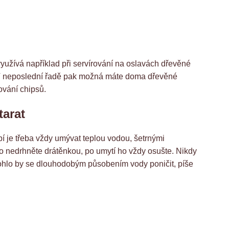
yužívá například při servírování na oslavách dřevěné
íce. V neposlední řadě pak možná máte doma dřevěné
rování chipsů.
tarat
í je třeba vždy umývat teplou vodou, šetrnými
o nedrhněte drátěnkou, po umytí ho vždy osušte. Nikdy
hlo by se dlouhodobým působením vody poničit, píše