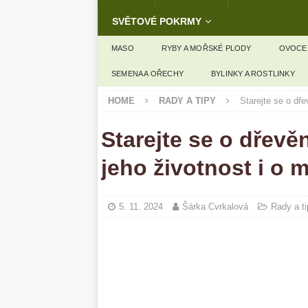
SVĚTOVÉ POKRMY
MASO
RYBY A MOŘSKÉ PLODY
OVOCE
SEMENA A OŘECHY
BYLINKY A ROSTLINKY
HOME
RADY A TIPY
Starejte se o dře
Starejte se o dřevě
jeho životnost i o 
5. 11. 2024
Šárka Cvrkalová
Rady a ti