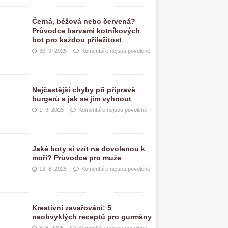
Černá, béžová nebo červená?
Průvodce barvami kotníkových
bot pro každou příležitost
30. 9. 2025
Komentáře nejsou povolené
Nejčastější chyby při přípravě
burgerů a jak se jim vyhnout
1. 9. 2025
Komentáře nejsou povolené
Jaké boty si vzít na dovolenou k
moři? Průvodce pro muže
13. 8. 2025
Komentáře nejsou povolené
Kreativní zavařování: 5
neobvyklých receptů pro gurmány