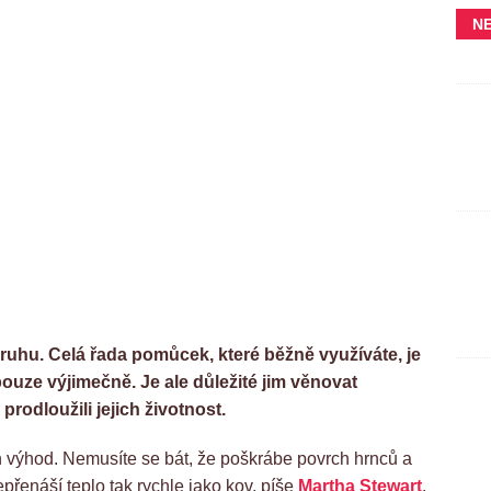
N
uhu. Celá řada pomůcek, které běžně využíváte, je
pouze výjimečně. Je ale důležité jim věnovat
prodloužili jejich životnost.
 výhod. Nemusíte se bát, že poškrábe povrch hrnců a
epřenáší teplo tak rychle jako kov, píše
Martha Stewart
.