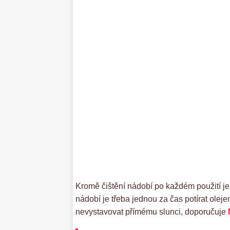
Kromě čištění nádobí po každém použití je
nádobí je třeba jednou za čas potírat olej
nevystavovat přímému slunci, doporučuje