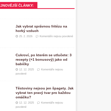
EJNOVĚJŠÍ ČLÁNKY:
Jak vybrat správnou fritézu na
horký vzduch
25. 2. 2026
Komentáře nejsou povolené
Cukroví, po kterém se utlučete: 3
recepty (+1 bonusový) jako od
babičky
12. 12. 2025
Komentáře nejsou
povolené
Těstoviny nejsou jen špagety. Jak
vybrat ten pravý tvar pro každou
omáčku?
12. 12. 2025
Komentáře nejsou
povolené