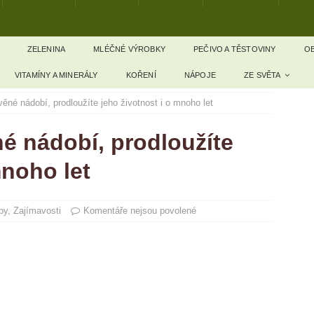
ZELENINA
MLÉČNÉ VÝROBKY
PEČIVO A TĚSTOVINY
OB
VITAMÍNY A MINERÁLY
KOŘENÍ
NÁPOJE
ZE SVĚTA
věné nádobí, prodloužíte jeho životnost i o mnoho let
né nádobí, prodloužíte
mnoho let
py
,
Zajímavosti
Komentáře nejsou povolené