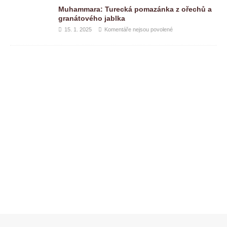
Muhammara: Turecká pomazánka z ořechů a
granátového jablka
15. 1. 2025
Komentáře nejsou povolené