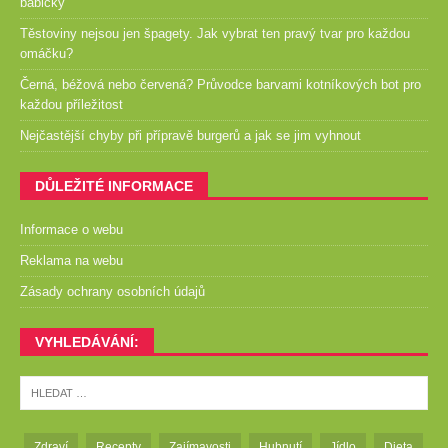
babičky
Těstoviny nejsou jen špagety. Jak vybrat ten pravý tvar pro každou
omáčku?
Černá, béžová nebo červená? Průvodce barvami kotníkových bot pro
každou příležitost
Nejčastější chyby při přípravě burgerů a jak se jim vyhnout
DŮLEŽITÉ INFORMACE
Informace o webu
Reklama na webu
Zásady ochrany osobních údajů
VYHLEDÁVÁNÍ:
Zdraví
Recepty
Zajímavosti
Hubnutí
Jídlo
Dieta