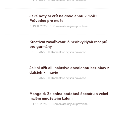
1. 9. 2025
Komentáře nejsou povolené
Jaké boty si vzít na dovolenou k moři?
Průvodce pro muže
13. 8. 2025
Komentáře nejsou povolené
Kreativní zavařování: 5 neobvyklých receptů
pro gurmány
3. 8. 2025
Komentáře nejsou povolené
Jak si užít all inclusive dovolenou bez obav z
dalších kil navíc
6. 6. 2025
Komentáře nejsou povolené
Mangold: Zelenina podobná špenátu s velmi
malým množstvím kalorií
17. 1. 2025
Komentáře nejsou povolené