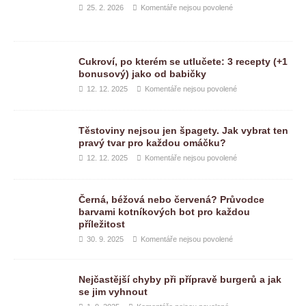
25. 2. 2026
Komentáře nejsou povolené
Cukroví, po kterém se utlučete: 3 recepty (+1
bonusový) jako od babičky
12. 12. 2025
Komentáře nejsou povolené
Těstoviny nejsou jen špagety. Jak vybrat ten
pravý tvar pro každou omáčku?
12. 12. 2025
Komentáře nejsou povolené
Černá, béžová nebo červená? Průvodce
barvami kotníkových bot pro každou
příležitost
30. 9. 2025
Komentáře nejsou povolené
Nejčastější chyby při přípravě burgerů a jak
se jim vyhnout