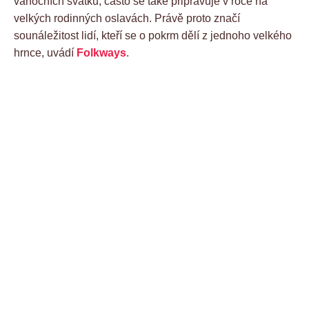
vánočních svátků, často se také připravuje v roce na
velkých rodinných oslavách. Právě proto značí
sounáležitost lidí, kteří se o pokrm dělí z jednoho velkého
hrnce, uvádí
Folkways
.