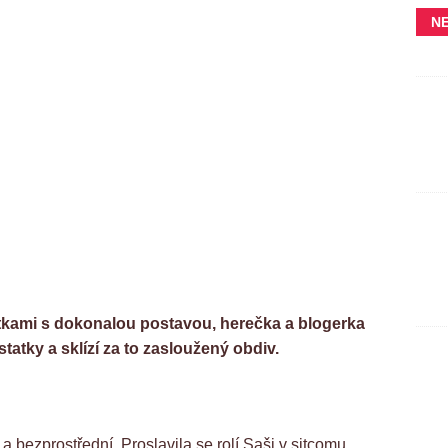
N
tkami s dokonalou postavou, herečka a blogerka
tatky a sklízí za to zasloužený obdiv.
a bezprostřední. Proslavila se rolí Saši v sitcomu