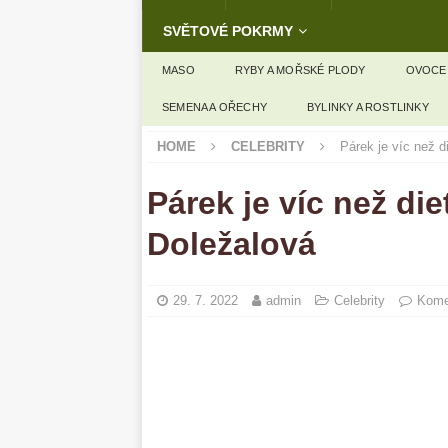
SVĚTOVÉ POKRMY
MASO
RYBY A MOŘSKÉ PLODY
OVOCE
SEMENA A OŘECHY
BYLINKY A ROSTLINKY
HOME
CELEBRITY
Párek je víc než d
Párek je víc než die
Doležalová
29. 7. 2022
admin
Celebrity
Kome