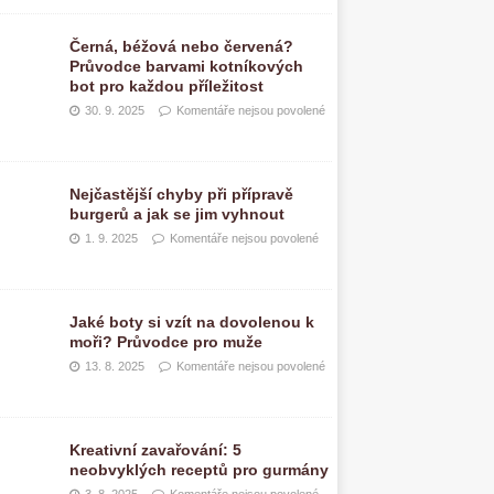
Černá, béžová nebo červená?
Průvodce barvami kotníkových
bot pro každou příležitost
30. 9. 2025
Komentáře nejsou povolené
Nejčastější chyby při přípravě
burgerů a jak se jim vyhnout
1. 9. 2025
Komentáře nejsou povolené
Jaké boty si vzít na dovolenou k
moři? Průvodce pro muže
13. 8. 2025
Komentáře nejsou povolené
Kreativní zavařování: 5
neobvyklých receptů pro gurmány