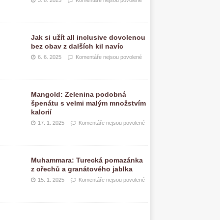
3. 8. 2025
Komentáře nejsou povolené
Jak si užít all inclusive dovolenou
bez obav z dalších kil navíc
6. 6. 2025
Komentáře nejsou povolené
Mangold: Zelenina podobná
špenátu s velmi malým množstvím
kalorií
17. 1. 2025
Komentáře nejsou povolené
Muhammara: Turecká pomazánka
z ořechů a granátového jablka
15. 1. 2025
Komentáře nejsou povolené