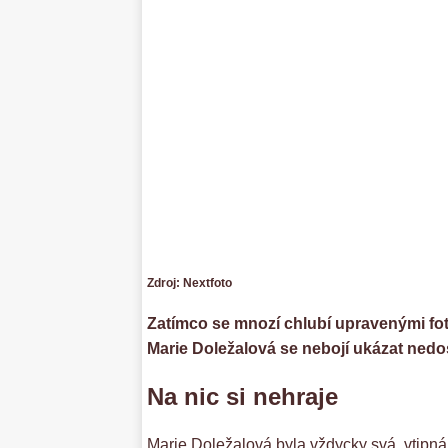
Zdroj: Nextfoto
Zatímco se mnozí chlubí upravenými fo
Marie Doležalová se nebojí ukázat nedos
Na nic si nehraje
Marie Doležalová byla vždycky svá, vtipná 