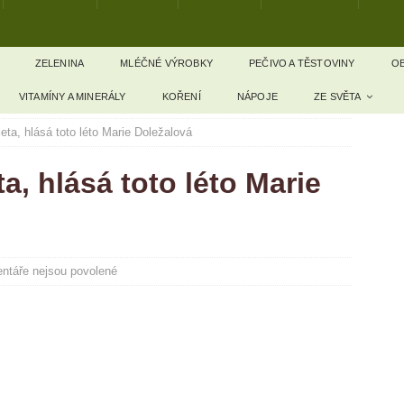
ZELENINA
MLÉČNÉ VÝROBKY
PEČIVO A TĚSTOVINY
OB
VITAMÍNY A MINERÁLY
KOŘENÍ
NÁPOJE
ZE SVĚTA
ieta, hlásá toto léto Marie Doležalová
ta, hlásá toto léto Marie
ntáře nejsou povolené