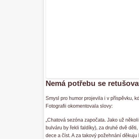
Nemá potřebu se retušova
Smysl pro humor projevila i v příspěvku, k
Fotografii okomentovala slovy:
„Chatová sezóna započata. Jako už několik
bulváru by řekli faldíky), za druhé dvě dě
dece a číst. A za takový požehnání děkuju 