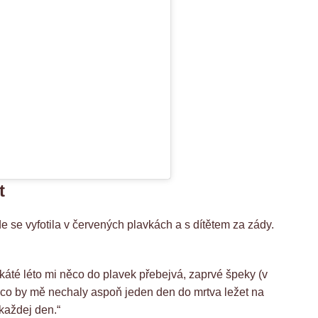
t
de se vyfotila v červených plavkách a s dítětem za zády.
áté léto mi něco do plavek přebejvá, zaprvé špeky (v
ti, co by mě nechaly aspoň jeden den do mrtva ležet na
každej den.“