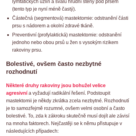
lymfatických uzlin a svalů hrudní stěny pod prsem
(tento typ je nyní méně častý).
Částečná (segmentová) mastektomie: odstranění části
prsu s nádorem a okolní zdravé tkáně.
Preventivní (profylaktická) mastektomie: odstranění
jednoho nebo obou prsů u žen s vysokým rizikem
rakoviny prsu.
Bolestivé, ovšem často nezbytné
rozhodnutí
Některé druhy rakoviny jsou bohužel velice
agresivní
a vyžadují radikální řešení. Podstoupit
mastektomii je někdy zkrátka zcela nezbytné. Rozhodnutí
je to samozřejmě rozumné, ovšem velmi osobní a často
bolestivé. To, zda k zákroku skutečně musí dojít ale závisí
na mnoha faktorech. Nejčastěji se k němu přistupuje v
následujících případech: