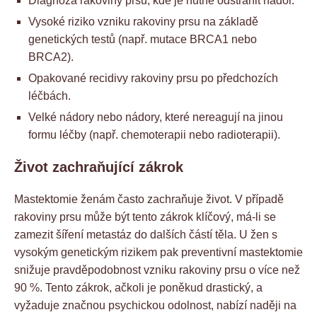
Diagnóza rakoviny prsu, kde je nutné odstranit nádor.
Vysoké riziko vzniku rakoviny prsu na základě
genetických testů (např. mutace BRCA1 nebo
BRCA2).
Opakované recidivy rakoviny prsu po předchozích
léčbách.
Velké nádory nebo nádory, které nereagují na jinou
formu léčby (např. chemoterapii nebo radioterapii).
Život zachraňující zákrok
Mastektomie ženám často zachraňuje život. V případě
rakoviny prsu může být tento zákrok klíčový, má-li se
zamezit šíření metastáz do dalších částí těla. U žen s
vysokým genetickým rizikem pak preventivní mastektomie
snižuje pravděpodobnost vzniku rakoviny prsu o více než
90 %. Tento zákrok, ačkoli je poněkud drastický, a
vyžaduje značnou psychickou odolnost, nabízí naději na