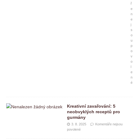
ř
e
n
e
j
s
o
u
p
o
v
o
l
e
n
é
Kreativní zavařování: 5
neobvyklých receptů pro
gurmány
3. 8. 2025
Komentáře nejsou
povolené