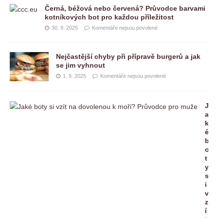
Černá, béžová nebo červená? Průvodce barvami
kotníkových bot pro každou příležitost
30. 9. 2025
Komentáře nejsou povolené
Nejčastější chyby při přípravě burgerů a jak
se jim vyhnout
1. 9. 2025
Komentáře nejsou povolené
J
a
k
é
b
o
t
y
s
i
v
z
í