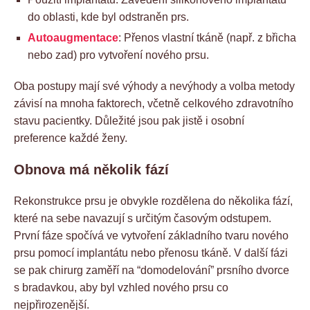
do oblasti, kde byl odstraněn prs.
Autoaugmentace
: Přenos vlastní tkáně (např. z břicha
nebo zad) pro vytvoření nového prsu.
Oba postupy mají své výhody a nevýhody a volba metody
závisí na mnoha faktorech, včetně celkového zdravotního
stavu pacientky. Důležité jsou pak jistě i osobní
preference každé ženy.
Obnova má několik fází
Rekonstrukce prsu je obvykle rozdělena do několika fází,
které na sebe navazují s určitým časovým odstupem.
První fáze spočívá ve vytvoření základního tvaru nového
prsu pomocí implantátu nebo přenosu tkáně. V další fázi
se pak chirurg zaměří na “domodelování” prsního dvorce
s bradavkou, aby byl vzhled nového prsu co
nejpřirozenější.