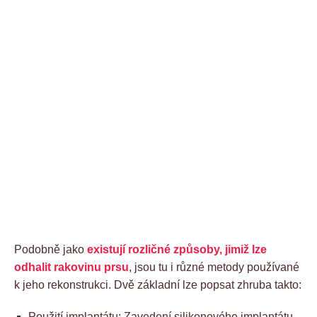
Podobně jako
existují rozličné způsoby, jimiž lze
odhalit rakovinu prsu
, jsou tu i různé metody používané
k jeho rekonstrukci. Dvě základní lze popsat zhruba takto:
Použití implantátu: Zavedení silikonového implantátu