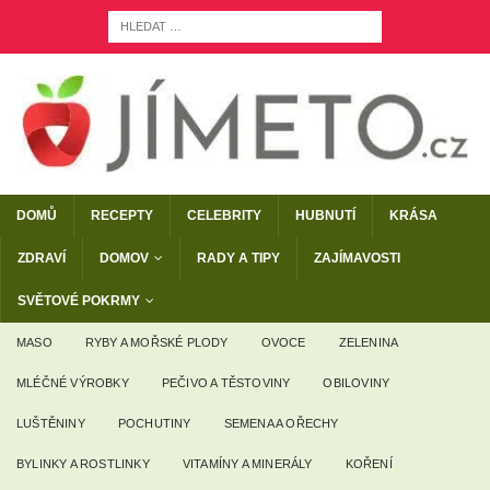
DOMŮ
RECEPTY
CELEBRITY
HUBNUTÍ
KRÁSA
ZDRAVÍ
DOMOV
RADY A TIPY
ZAJÍMAVOSTI
SVĚTOVÉ POKRMY
MASO
RYBY A MOŘSKÉ PLODY
OVOCE
ZELENINA
MLÉČNÉ VÝROBKY
PEČIVO A TĚSTOVINY
OBILOVINY
LUŠTĚNINY
POCHUTINY
SEMENA A OŘECHY
BYLINKY A ROSTLINKY
VITAMÍNY A MINERÁLY
KOŘENÍ