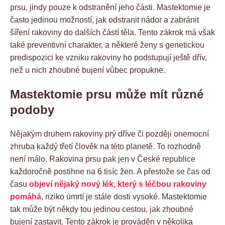
prsu, jindy pouze k odstranění jeho části. Mastektomie je
často jedinou možností, jak odstranit nádor a zabránit
šíření rakoviny do dalších částí těla. Tento zákrok má však
také preventivní charakter, a některé ženy s genetickou
predispozici ke vzniku rakoviny ho podstupují ještě dřív,
než u nich zhoubné bujení vůbec propukne.
Mastektomie prsu může mít různé
podoby
Nějakým druhem rakoviny prý dříve či později onemocní
zhruba každý třetí člověk na této planetě. To rozhodně
není málo. Rakovina prsu pak jen v České republice
každoročně postihne na 6 tisíc žen. A přestože se čas od
času
objeví nějaký nový lék, který s léčbou rakoviny
pomáhá
, riziko úmrtí je stále dosti vysoké. Mastektomie
tak může být někdy tou jedinou cestou, jak zhoubné
bujení zastavit. Tento zákrok je prováděn v několika