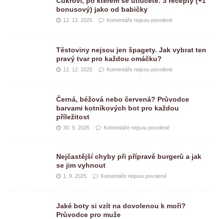
Cukroví, po kterém se utlučete: 3 recepty (+1
bonusový) jako od babičky
12. 12. 2025
Komentáře nejsou povolené
Těstoviny nejsou jen špagety. Jak vybrat ten
pravý tvar pro každou omáčku?
12. 12. 2025
Komentáře nejsou povolené
Černá, béžová nebo červená? Průvodce
barvami kotníkových bot pro každou
příležitost
30. 9. 2025
Komentáře nejsou povolené
Nejčastější chyby při přípravě burgerů a jak
se jim vyhnout
1. 9. 2025
Komentáře nejsou povolené
Jaké boty si vzít na dovolenou k moři?
Průvodce pro muže