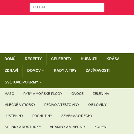
DOMŮ
RECEPTY
CELEBRITY
HUBNUTÍ
KRÁSA
ZDRAVÍ
DOMOV
RADY A TIPY
ZAJÍMAVOSTI
SVĚTOVÉ POKRMY
MASO
RYBY A MOŘSKÉ PLODY
OVOCE
ZELENINA
MLÉČNÉ VÝROBKY
PEČIVO A TĚSTOVINY
OBILOVINY
LUŠTĚNINY
POCHUTINY
SEMENA A OŘECHY
BYLINKY A ROSTLINKY
VITAMÍNY A MINERÁLY
KOŘENÍ