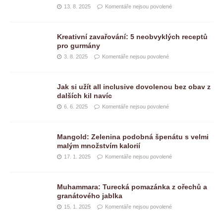
13. 8. 2025
Komentáře nejsou povolené
Kreativní zavařování: 5 neobvyklých receptů
pro gurmány
3. 8. 2025
Komentáře nejsou povolené
Jak si užít all inclusive dovolenou bez obav z
dalších kil navíc
6. 6. 2025
Komentáře nejsou povolené
Mangold: Zelenina podobná špenátu s velmi
malým množstvím kalorií
17. 1. 2025
Komentáře nejsou povolené
Muhammara: Turecká pomazánka z ořechů a
granátového jablka
15. 1. 2025
Komentáře nejsou povolené