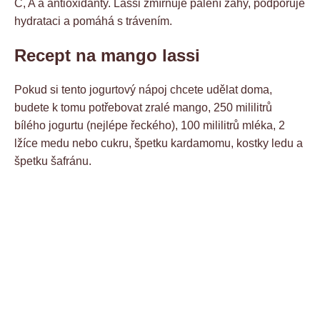
C, A a antioxidanty. Lassi zmírňuje pálení žáhy, podporuje
hydrataci a pomáhá s trávením.
Recept na mango lassi
Pokud si tento jogurtový nápoj chcete udělat doma,
budete k tomu potřebovat zralé mango, 250 mililitrů
bílého jogurtu (nejlépe řeckého), 100 mililitrů mléka, 2
lžíce medu nebo cukru, špetku kardamomu, kostky ledu a
špetku šafránu.