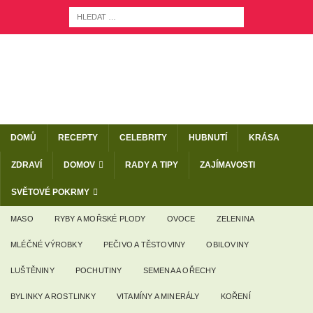
DOMŮ
RECEPTY
CELEBRITY
HUBNUTÍ
KRÁSA
ZDRAVÍ
DOMOV
RADY A TIPY
ZAJÍMAVOSTI
SVĚTOVÉ POKRMY
MASO
RYBY A MOŘSKÉ PLODY
OVOCE
ZELENINA
MLÉČNÉ VÝROBKY
PEČIVO A TĚSTOVINY
OBILOVINY
LUŠTĚNINY
POCHUTINY
SEMENA A OŘECHY
BYLINKY A ROSTLINKY
VITAMÍNY A MINERÁLY
KOŘENÍ