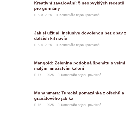
Kreativní zavařování: 5 neobvyklých receptů
pro gurmány
3. 8. 2025
Komentáře nejsou povolené
Jak si užít all inclusive dovolenou bez obav z
dalších kil navíc
6. 6. 2025
Komentáře nejsou povolené
Mangold: Zelenina podobná špenátu s velmi
malým množstvím kalorií
17. 1. 2025
Komentáře nejsou povolené
Muhammara: Turecká pomazánka z ořechů a
granátového jablka
15. 1. 2025
Komentáře nejsou povolené