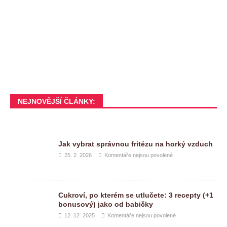
NEJNOVĚJŠÍ ČLÁNKY:
Jak vybrat správnou fritézu na horký vzduch
25. 2. 2026
Komentáře nejsou povolené
Cukroví, po kterém se utlučete: 3 recepty (+1
bonusový) jako od babičky
12. 12. 2025
Komentáře nejsou povolené