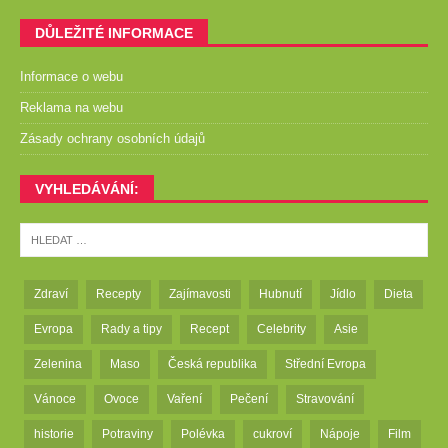
DŮLEŽITÉ INFORMACE
Informace o webu
Reklama na webu
Zásady ochrany osobních údajů
VYHLEDÁVÁNÍ:
Zdraví
Recepty
Zajímavosti
Hubnutí
Jídlo
Dieta
Evropa
Rady a tipy
Recept
Celebrity
Asie
Zelenina
Maso
Česká republika
Střední Evropa
Vánoce
Ovoce
Vaření
Pečení
Stravování
historie
Potraviny
Polévka
cukroví
Nápoje
Film