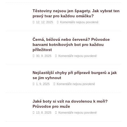
Těstoviny nejsou jen špagety. Jak vybrat ten
pravý tvar pro každou omáčku?
12. 12. 2025
Komentáře nejsou povolené
Černá, béžová nebo červená? Průvodce
barvami kotníkových bot pro každou
příležitost
30. 9. 2025
Komentáře nejsou povolené
Nejčastější chyby při přípravě burgerů a jak
se jim vyhnout
1. 9. 2025
Komentáře nejsou povolené
Jaké boty si vzít na dovolenou k moři?
Průvodce pro muže
13. 8. 2025
Komentáře nejsou povolené