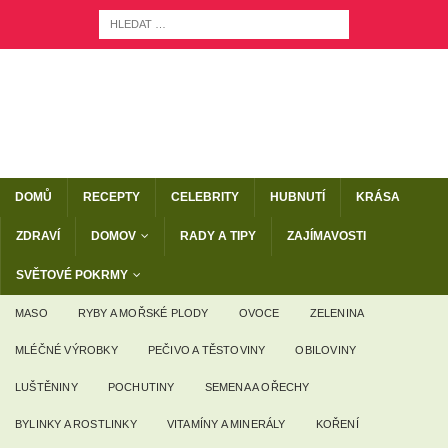
DOMŮ
RECEPTY
CELEBRITY
HUBNUTÍ
KRÁSA
ZDRAVÍ
DOMOV
RADY A TIPY
ZAJÍMAVOSTI
SVĚTOVÉ POKRMY
MASO
RYBY A MOŘSKÉ PLODY
OVOCE
ZELENINA
MLÉČNÉ VÝROBKY
PEČIVO A TĚSTOVINY
OBILOVINY
LUŠTĚNINY
POCHUTINY
SEMENA A OŘECHY
BYLINKY A ROSTLINKY
VITAMÍNY A MINERÁLY
KOŘENÍ