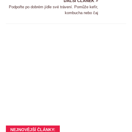
DALSI CLANEK
Podpořte po dobrém jídle své trávení. Pomůže kefír,
kombucha nebo čaj
NEJNOVĚJŠÍ ČLÁNKY: