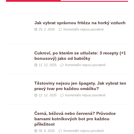
Jak vybrat správnou fritézu na horký vzduch
25. 2. 2026
Komentáře nejsou povolené
Cukroví, po kterém se utlučete: 3 recepty (+1
bonusový) jako od babičky
12. 12. 2025
Komentáře nejsou povolené
Těstoviny nejsou jen špagety. Jak vybrat ten
pravý tvar pro každou omáčku?
12. 12. 2025
Komentáře nejsou povolené
Černá, béžová nebo červená? Průvodce
barvami kotníkových bot pro každou
příležitost
30. 9. 2025
Komentáře nejsou povolené