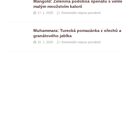
Mangold: Zelenina podobná špenátu s velmi
malým množstvím kalorií
17. 1. 2025
Komentáře nejsou povolené
Muhammara: Turecká pomazánka z ořechů a
granátového jablka
15. 1. 2025
Komentáře nejsou povolené