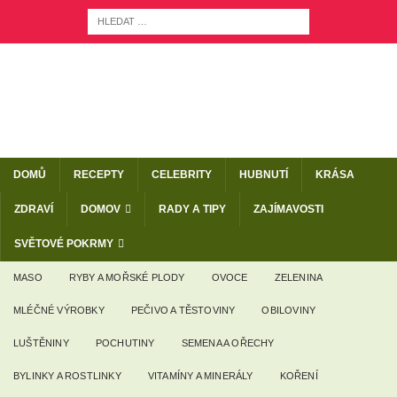
DOMŮ
RECEPTY
CELEBRITY
HUBNUTÍ
KRÁSA
ZDRAVÍ
DOMOV
RADY A TIPY
ZAJÍMAVOSTI
SVĚTOVÉ POKRMY
MASO
RYBY A MOŘSKÉ PLODY
OVOCE
ZELENINA
MLÉČNÉ VÝROBKY
PEČIVO A TĚSTOVINY
OBILOVINY
LUŠTĚNINY
POCHUTINY
SEMENA A OŘECHY
BYLINKY A ROSTLINKY
VITAMÍNY A MINERÁLY
KOŘENÍ