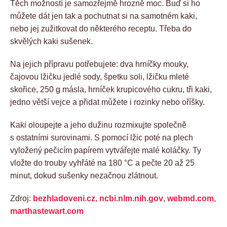
Těch možností je samozřejmě hrozně moc. Buď si ho
můžete dát jen tak a pochutnat si na samotném kaki,
nebo jej zužitkovat do některého receptu. Třeba do
skvělých kaki sušenek.
Na jejich přípravu potřebujete: dva hrníčky mouky,
čajovou lžičku jedlé sody, špetku soli, lžičku mleté
skořice, 250 g másla, hrníček krupicového cukru, tři kaki,
jedno větší vejce a přidat můžete i rozinky nebo oříšky.
Kaki oloupejte a jeho dužinu rozmixujte společně
s ostatními surovinami. S pomocí lžic poté na plech
vyložený pečicím papírem vytvářejte malé koláčky. Ty
vložte do trouby vyhřáté na 180 °C a pečte 20 až 25
minut, dokud sušenky nezačnou zlátnout.
Zdroj:
bezhladoveni.cz
,
ncbi.nlm.nih.gov
,
webmd.com
,
marthastewart.com