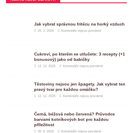
Jak vybrat správnou fritézu na horký vzduch
25. 2. 2026
Komentáře nejsou povolené
Cukroví, po kterém se utlučete: 3 recepty (+1
bonusový) jako od babičky
12. 12. 2025
Komentáře nejsou povolené
Těstoviny nejsou jen špagety. Jak vybrat ten
pravý tvar pro každou omáčku?
12. 12. 2025
Komentáře nejsou povolené
Černá, béžová nebo červená? Průvodce
barvami kotníkových bot pro každou
příležitost
30. 9. 2025
Komentáře nejsou povolené