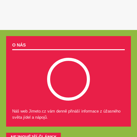
O NÁS
Náš web Jimeto.cz vám denně přináší informace z úžasného
světa jídel a nápojů.
NEJNOVĚJŠÍ ČLÁNKY