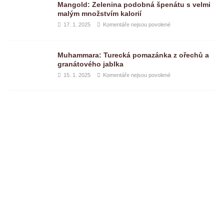
Mangold: Zelenina podobná špenátu s velmi
malým množstvím kalorií
17. 1. 2025
Komentáře nejsou povolené
Muhammara: Turecká pomazánka z ořechů a
granátového jablka
15. 1. 2025
Komentáře nejsou povolené