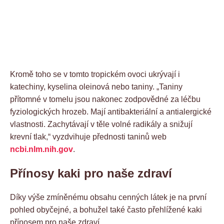
Kromě toho se v tomto tropickém ovoci ukrývají i
katechiny, kyselina oleinová nebo taniny. „Taniny
přítomné v tomelu jsou nakonec zodpovědné za léčbu
fyziologických hrozeb. Mají antibakteriální a antialergické
vlastnosti. Zachytávají v těle volné radikály a snižují
krevní tlak,“ vyzdvihuje přednosti taninů web
ncbi.nlm.nih.gov
.
Přínosy kaki pro naše zdraví
Díky výše zmíněnému obsahu cenných látek je na první
pohled obyčejné, a bohužel také často přehlížené kaki
přínosem pro naše zdraví.