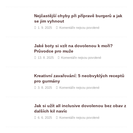
Nejčastější chyby při přípravě burgerů a jak
se jim vyhnout
1. 9. 2025
Komentáře nejsou povolené
Jaké boty si vzít na dovolenou k moři?
Průvodce pro muže
13. 8. 2025
Komentáře nejsou povolené
Kreativní zavařování: 5 neobvyklých receptů
pro gurmány
3. 8. 2025
Komentáře nejsou povolené
Jak si užít all inclusive dovolenou bez obav z
dalších kil navíc
6. 6. 2025
Komentáře nejsou povolené