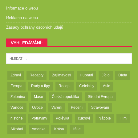
Informace o webu
Reklama na webu
Zásady ochrany osobních údajů
VYHLEDÁVÁNÍ:
Zdraví
Recepty
Zajímavosti
Hubnutí
Jídlo
Dieta
Evropa
Rady a tipy
Recept
Celebrity
Asie
Zelenina
Maso
Česká republika
Střední Evropa
Vánoce
Ovoce
Vaření
Pečení
Stravování
historie
Potraviny
Polévka
cukroví
Nápoje
Film
Alkohol
Amerika
Krása
Itálie