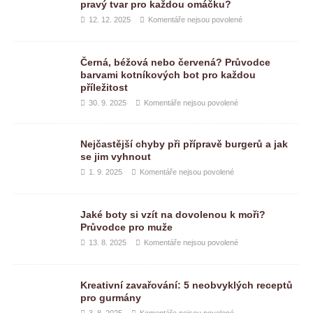
pravý tvar pro každou omáčku?
12. 12. 2025
Komentáře nejsou povolené
Černá, béžová nebo červená? Průvodce
barvami kotníkových bot pro každou
příležitost
30. 9. 2025
Komentáře nejsou povolené
Nejčastější chyby při přípravě burgerů a jak
se jim vyhnout
1. 9. 2025
Komentáře nejsou povolené
Jaké boty si vzít na dovolenou k moři?
Průvodce pro muže
13. 8. 2025
Komentáře nejsou povolené
Kreativní zavařování: 5 neobvyklých receptů
pro gurmány
3. 8. 2025
Komentáře nejsou povolené