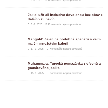
Jak si užít all inclusive dovolenou bez obav z
dalších kil navíc
6. 6. 2025
Komentáře nejsou povolené
Mangold: Zelenina podobná špenátu s velmi
malým množstvím kalorií
17. 1. 2025
Komentáře nejsou povolené
Muhammara: Turecká pomazánka z ořechů a
granátového jablka
15. 1. 2025
Komentáře nejsou povolené