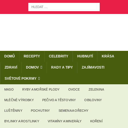
DOMŮ
RECEPTY
CELEBRITY
HUBNUTÍ
KRÁSA
ZDRAVÍ
DOMOV
RADY A TIPY
ZAJÍMAVOSTI
SVĚTOVÉ POKRMY
MASO
RYBY A MOŘSKÉ PLODY
OVOCE
ZELENINA
MLÉČNÉ VÝROBKY
PEČIVO A TĚSTOVINY
OBILOVINY
LUŠTĚNINY
POCHUTINY
SEMENA A OŘECHY
BYLINKY A ROSTLINKY
VITAMÍNY A MINERÁLY
KOŘENÍ