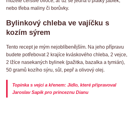
můžete čerstvé ovoce, ať už se jedná o plátky jablek,
nebo třeba maliny či borůvky.
Bylinkový chleba ve vajíčku s
kozím sýrem
Tento recept je mým nejoblíbenějším. Na jeho přípravu
budete potřebovat 2 krajíce kváskového chleba, 2 vejce,
2 lžíce nasekaných bylinek (pažitka, bazalka a tymián),
50 gramů kozího sýru, sůl, pepř a olivový olej.
Topinka s vejci a křenem: Jídlo, které připravoval
Jaroslav Sapík pro princeznu Dianu