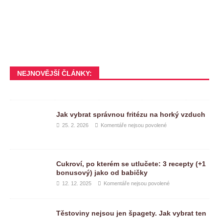
NEJNOVĚJŠÍ ČLÁNKY:
Jak vybrat správnou fritézu na horký vzduch
25. 2. 2026
Komentáře nejsou povolené
Cukroví, po kterém se utlučete: 3 recepty (+1
bonusový) jako od babičky
12. 12. 2025
Komentáře nejsou povolené
Těstoviny nejsou jen špagety. Jak vybrat ten