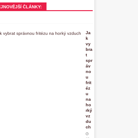
EJNOVĚJŠÍ ČLÁNKY:
Ja
k
vy
bra
t
spr
áv
no
u
frit
éz
u
na
ho
rký
vz
du
ch