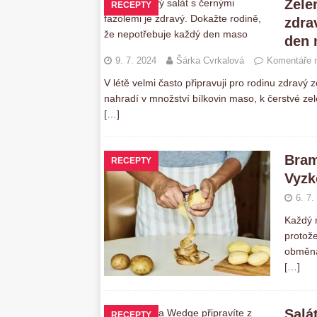
Zele
RECEPTY
zdra
den
9. 7. 2024
Šárka Cvrkalová
Komentáře n
V létě velmi často připravuji pro rodinu zdravý z
nahradí v množství bílkovin maso, k čerstvé ze
[…]
Bram
RECEPTY
Vyzk
6. 7.
Každý r
protože
obměna 
[…]
Salá
RECEPTY