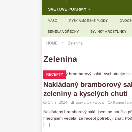
SVĚTOVÉ POKRMY
MASO
RYBY A MOŘSKÉ PLODY
OVOCE
SEMENA A OŘECHY
BYLINKY A ROSTLINKY
HOME
Zelenina
Zelenina
RECEPTY
Nakládaný bramborový salá
zeleniny a kyselých chutí
17. 7. 2024
Šárka Cvrkalová
Komentáře
Nakládaný bramborový salát jsem se naučila př
hned jsem věděla, že recept potřebuji znát. Po
[…]