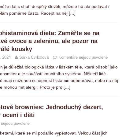
může dát s chutí dospělý člověk, můžete ho ale podávat i
ělám poměrně často. Recept na něj
[…]
ohistaminová dieta: Zaměřte se na
tvé ovoce a zeleninu, ale pozor na
rálé kousky
. 2024
Šárka Cvrkalová
Komentáře nejsou povolené
n je důležitá biologická látka v lidském těle, která působí jako
ansmiter a je součástí imunitního systému. Někteří lidé
ě mají sníženou schopnost histamin odbourávat, nebo na něj
 mohou mít alergii. Proto je pro
[…]
tové brownies: Jednoduchý dezert,
 ocení i děti
 nejsou povolené
etami, které se mi podařilo vypěstovat. Velkou část jich