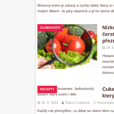
Mrkvový krém je zdravý a rychlý oběd, který si 
malým dětem. Je plný vitamínů a já ho doma d
Nízk
ZAJÍMAVOSTI
čers
přez
28. 6
Histami
neurotr
nicmén
dokonce
Cuke
RECEPTY
který
26. 6. 2024
Šárka Cvrkalová
Komentáře
Každý rok přemýšlím, co dělat se všemi těmi cuk