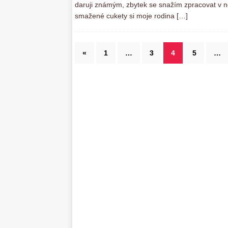
daruji známým, zbytek se snažím zpracovat v n
smažené cukety si moje rodina
[…]
«
1
…
3
4
5
…