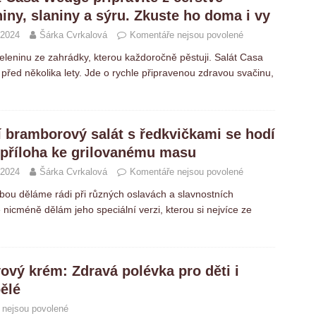
niny, slaniny a sýru. Zkuste ho doma i vy
 2024
Šárka Cvrkalová
Komentáře nejsou povolené
eleninu ze zahrádky, kterou každoročně pěstuji. Salát Casa
před několika lety. Jde o rychle připravenou zdravou svačinu,
í bramborový salát s ředkvičkami se hodí
 příloha ke grilovanému masu
 2024
Šárka Cvrkalová
Komentáře nejsou povolené
ibou děláme rádi při různých oslavách a slavnostních
ě nicméně dělám jeho speciální verzi, kterou si nejvíce ze
ový krém: Zdravá polévka pro děti i
ělé
 nejsou povolené