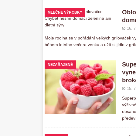
Oblo
MLÉČNÉ VÝROBKY
domá
16. 7
Moje rodina se v pořádání velkých grilovaček v
během letního večera venku a užít si jídlo z gr
Supe
NEZAŘAZENÉ
vyne
brok
15. 7
Superp
výživn
obsahem
předev