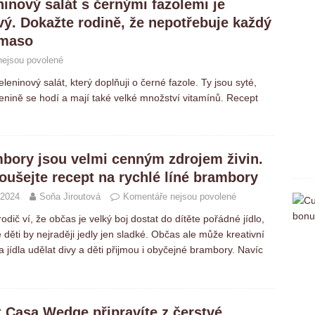
ninový salát s černými fazolemi je
vý. Dokažte rodině, že nepotřebuje každý
 maso
ejsou povolené
eleninový salát, který doplňuji o černé fazole. Ty jsou syté,
lenině se hodí a mají také velké množství vitamínů. Recept
bory jsou velmi cenným zdrojem živin.
oušejte recept na rychlé líné brambory
 2024
Soňa Jiroutová
Komentáře nejsou povolené
odič ví, že občas je velký boj dostat do dítěte pořádné jídlo,
 děti by nejraději jedly jen sladké. Občas ale může kreativní
jídla udělat divy a děti přijmou i obyčejné brambory. Navíc
t Casa Wedge připravíte z čerstvé