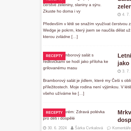
zele
4. 7.
Především v létě se snažím využívat čerstvou z
Wedge je pokrm, který jsem se naučila dělat už 
kterou zvládne
[…]
Letn
RECEPTY
jako
3. 7.
Bramborový salát je jídlem, které my Češi s obl
příležitostech. Moje rodina není výjimkou. V lét
všeho užíváme ke
[…]
Mrkv
RECEPTY
dosp
30. 6. 2024
Šárka Cvrkalová
Komentáře