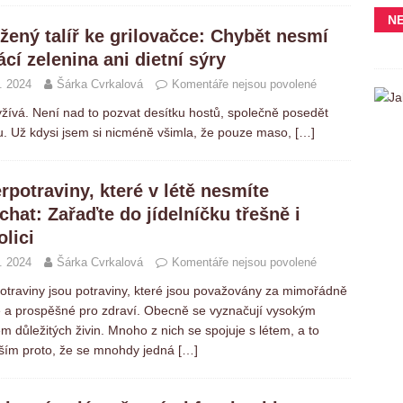
N
žený talíř ke grilovačce: Chybět nesmí
cí zelenina ani dietní sýry
. 2024
Šárka Cvrkalová
Komentáře nejsou povolené
yžívá. Není nad to pozvat desítku hostů, společně posedět
ilu. Už kdysi jsem si nicméně všimla, že pouze maso,
[…]
rpotraviny, které v létě nesmíte
chat: Zařaďte do jídelníčku třešně i
olici
. 2024
Šárka Cvrkalová
Komentáře nejsou povolené
otraviny jsou potraviny, které jsou považovány za mimořádně
é a prospěšné pro zdraví. Obecně se vyznačují vysokým
 důležitých živin. Mnoho z nich se spojuje s létem, a to
ším proto, že se mnohdy jedná
[…]