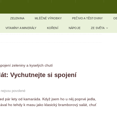
ZELENINA
MLÉČNÉ VÝROBKY
PEČIVO A TĚSTOVINY
OB
VITAMÍNY A MINERÁLY
KOŘENÍ
NÁPOJE
ZE SVĚTA
t: Vychutnejte si spojení
 nejsou povolené
ed pár lety od kamaráda. Když jsem ho u něj poprvé jedla,
dával ho tehdy k masu jako klasický bramborový salát, chuť