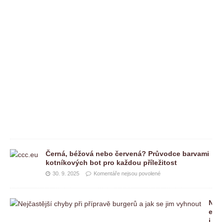
n
e
j
s
o
u
p
o
v
o
l
e
n
é
Černá, béžová nebo červená? Průvodce barvami
kotníkových bot pro každou příležitost
30. 9. 2025
Komentáře nejsou povolené
N
e
j