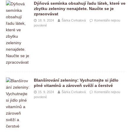
Dýňová semínka obsahují řadu látek, které ve
zbytku zeleniny nenajdete. Naučte se je
zpracovávat
18. 9. 2024
Šárka Cvrkalová
Komentáře nejsou
povolené
Blanšírování zeleniny: Vychutnejte si jídlo
plné vitamínů a zároveň svěží a čerstvé
15. 9. 2024
Šárka Cvrkalová
Komentáře nejsou
povolené