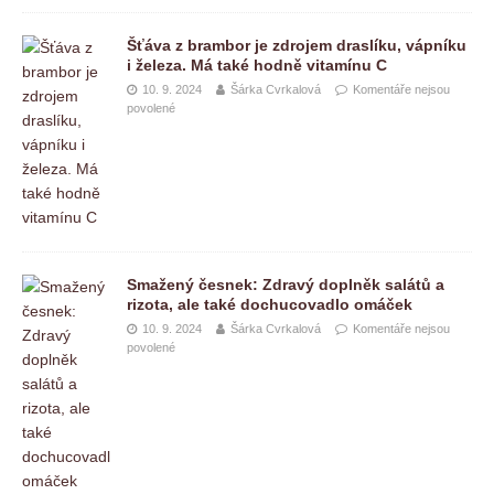
Šťáva z brambor je zdrojem draslíku, vápníku
i železa. Má také hodně vitamínu C
10. 9. 2024
Šárka Cvrkalová
Komentáře nejsou
povolené
Smažený česnek: Zdravý doplněk salátů a
rizota, ale také dochucovadlo omáček
10. 9. 2024
Šárka Cvrkalová
Komentáře nejsou
povolené