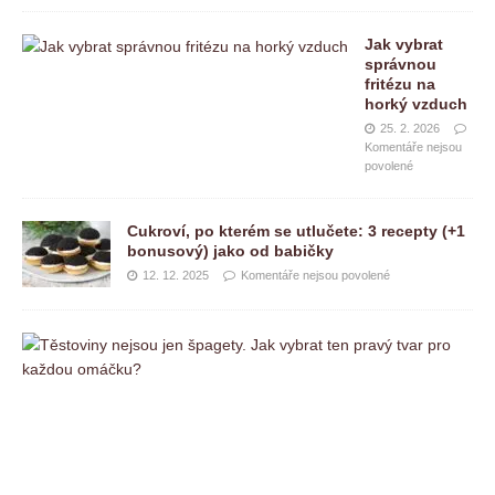
Jak vybrat
správnou
fritézu na
horký vzduch
25. 2. 2026
Komentáře nejsou
povolené
Cukroví, po kterém se utlučete: 3 recepty (+1
bonusový) jako od babičky
12. 12. 2025
Komentáře nejsou povolené
T
ě
s
t
o
v
i
n