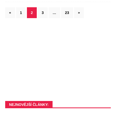
«
1
2
3
…
23
»
NEJNOVĚJŠÍ ČLÁNKY: