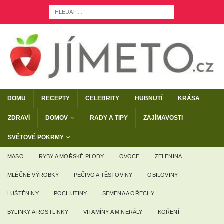
DOMŮ
RECEPTY
CELEBRITY
HUBNUTÍ
KRÁSA
ZDRAVÍ
DOMOV
RADY A TIPY
ZAJÍMAVOSTI
SVĚTOVÉ POKRMY
MASO
RYBY A MOŘSKÉ PLODY
OVOCE
ZELENINA
MLÉČNÉ VÝROBKY
PEČIVO A TĚSTOVINY
OBILOVINY
LUŠTĚNINY
POCHUTINY
SEMENA A OŘECHY
BYLINKY A ROSTLINKY
VITAMÍNY A MINERÁLY
KOŘENÍ