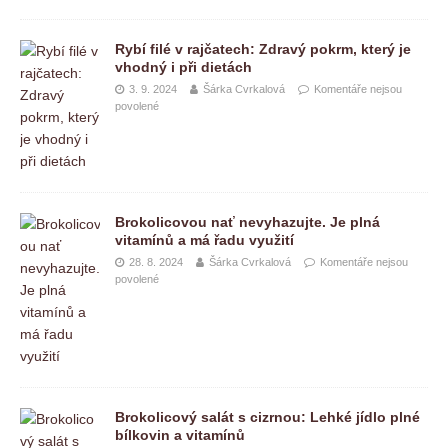
Rybí filé v rajčatech: Zdravý pokrm, který je
vhodný i při dietách
3. 9. 2024
Šárka Cvrkalová
Komentáře nejsou
povolené
Brokolicovou nať nevyhazujte. Je plná
vitamínů a má řadu využití
28. 8. 2024
Šárka Cvrkalová
Komentáře nejsou
povolené
Brokolicový salát s cizrnou: Lehké jídlo plné
bílkovin a vitamínů