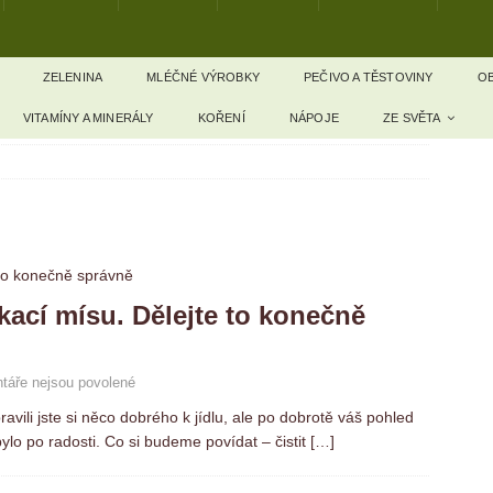
ZELENINA
MLÉČNÉ VÝROBKY
PEČIVO A TĚSTOVINY
OB
VITAMÍNY A MINERÁLY
KOŘENÍ
NÁPOJE
ZE SVĚTA
ékací mísu. Dělejte to konečně
táře nejsou povolené
vili jste si něco dobrého k jídlu, ale po dobrotě váš pohled
lo po radosti. Co si budeme povídat – čistit
[…]