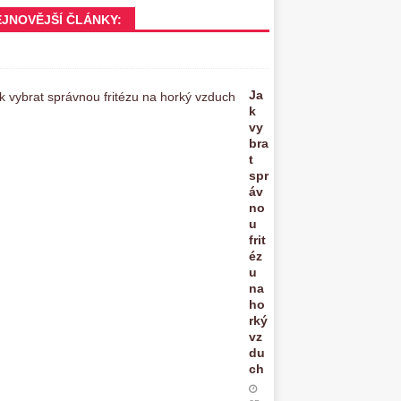
EJNOVĚJŠÍ ČLÁNKY:
Ja
k
vy
bra
t
spr
áv
no
u
frit
éz
u
na
ho
rký
vz
du
ch