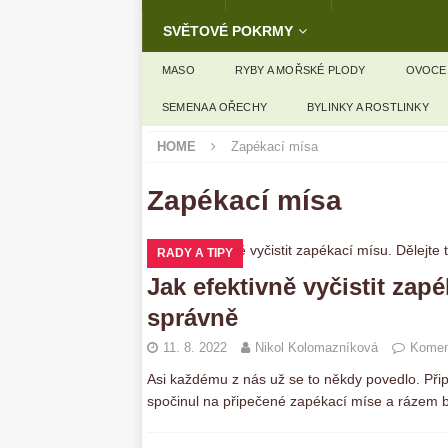
SVĚTOVÉ POKRMY
MASO
RYBY A MOŘSKÉ PLODY
OVOCE
SEMENA A OŘECHY
BYLINKY A ROSTLINKY
HOME
Zapékací mísa
Zapékací mísa
RADY A TIPY
Jak efektivně vyčistit zap
správně
11. 8. 2022
Nikol Kolomazníková
Komen
Asi každému z nás už se to někdy povedlo. Připra
spočinul na připečené zapékací míse a rázem by