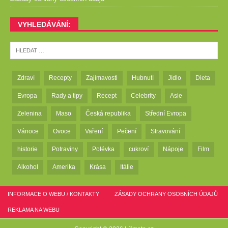
VYHLEDÁVÁNÍ:
Zdraví
Recepty
Zajímavosti
Hubnutí
Jídlo
Dieta
Evropa
Rady a tipy
Recept
Celebrity
Asie
Zelenina
Maso
Česká republika
Střední Evropa
Vánoce
Ovoce
Vaření
Pečení
Stravování
historie
Potraviny
Polévka
cukroví
Nápoje
Film
Alkohol
Amerika
Krása
Itálie
INFORMACE O WEBU / KONTAKTY
ZÁSADY OCHRANY OSOBNÍCH ÚDAJŮ
REKLAMA NA WEBU