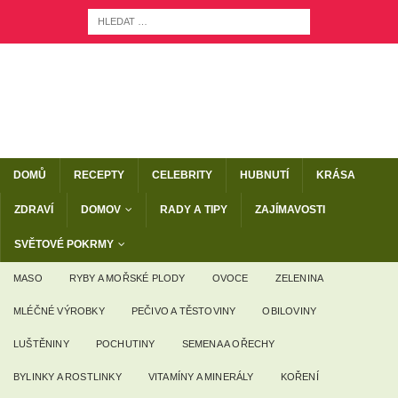
DOMŮ
RECEPTY
CELEBRITY
HUBNUTÍ
KRÁSA
ZDRAVÍ
DOMOV
RADY A TIPY
ZAJÍMAVOSTI
SVĚTOVÉ POKRMY
MASO
RYBY A MOŘSKÉ PLODY
OVOCE
ZELENINA
MLÉČNÉ VÝROBKY
PEČIVO A TĚSTOVINY
OBILOVINY
LUŠTĚNINY
POCHUTINY
SEMENA A OŘECHY
BYLINKY A ROSTLINKY
VITAMÍNY A MINERÁLY
KOŘENÍ