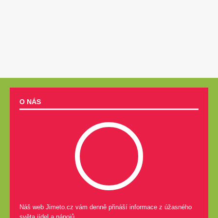
O NÁS
Náš web Jimeto.cz vám denně přináší informace z úžasného
světa jídel a nápojů.