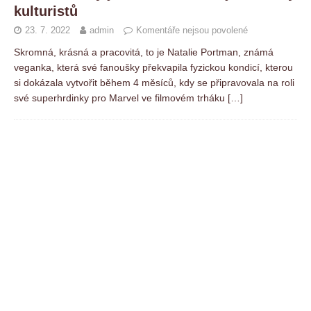
kulturistů
23. 7. 2022
admin
Komentáře nejsou povolené
Skromná, krásná a pracovitá, to je Natalie Portman, známá
veganka, která své fanoušky překvapila fyzickou kondicí, kterou
si dokázala vytvořit během 4 měsíců, kdy se připravovala na roli
své superhrdinky pro Marvel ve filmovém trháku
[…]