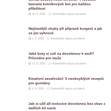
barvami kotníkových bot pro každou
příležitost
30. 9. 2025
Komentáře nejsou povolené
Nejčastější chyby při přípravě burgerů a jak
se jim vyhnout
1. 9. 2025
Komentáře nejsou povolené
Jaké boty si vzít na dovolenou k moři?
Průvodce pro muže
13. 8. 2025
Komentáře nejsou povolené
Kreativní zavařování: 5 neobvyklých receptů
pro gurmány
3. 8. 2025
Komentáře nejsou povolené
Jak si užít all inclusive dovolenou bez obav z
dalších kil navíc