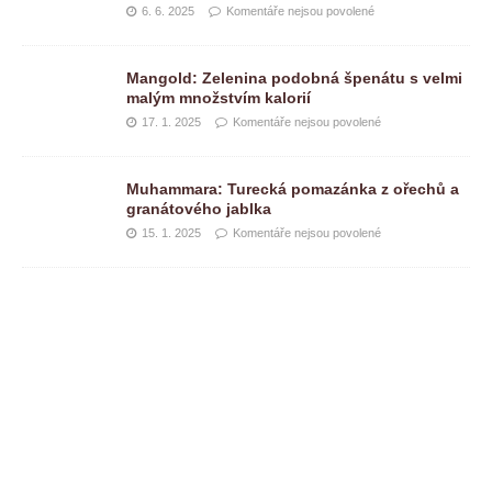
6. 6. 2025
Komentáře nejsou povolené
Mangold: Zelenina podobná špenátu s velmi
malým množstvím kalorií
17. 1. 2025
Komentáře nejsou povolené
Muhammara: Turecká pomazánka z ořechů a
granátového jablka
15. 1. 2025
Komentáře nejsou povolené