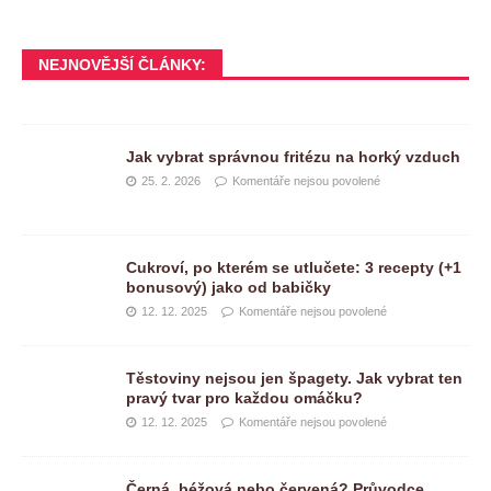
NEJNOVĚJŠÍ ČLÁNKY:
Jak vybrat správnou fritézu na horký vzduch
25. 2. 2026
Komentáře nejsou povolené
Cukroví, po kterém se utlučete: 3 recepty (+1
bonusový) jako od babičky
12. 12. 2025
Komentáře nejsou povolené
Těstoviny nejsou jen špagety. Jak vybrat ten
pravý tvar pro každou omáčku?
12. 12. 2025
Komentáře nejsou povolené
Černá, béžová nebo červená? Průvodce