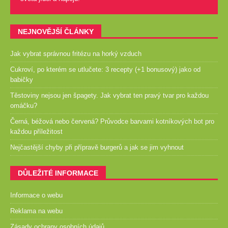
NEJNOVĚJŠÍ ČLÁNKY
Jak vybrat správnou fritézu na horký vzduch
Cukroví, po kterém se utlučete: 3 recepty (+1 bonusový) jako od
babičky
Těstoviny nejsou jen špagety. Jak vybrat ten pravý tvar pro každou
omáčku?
Černá, béžová nebo červená? Průvodce barvami kotníkových bot pro
každou příležitost
Nejčastější chyby při přípravě burgerů a jak se jim vyhnout
DŮLEŽITÉ INFORMACE
Informace o webu
Reklama na webu
Zásady ochrany osobních údajů