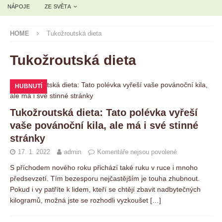
NÁPOJE
ZE SVĚTA
HOME
Tukožroutská dieta
Tukožroutská dieta
HUBNUTÍ
Tukožroutská dieta: Tato polévka vyřeší
vaše povánoční kila, ale má i své stinné
stránky
17. 1. 2022
admin
Komentáře nejsou povolené
S příchodem nového roku přichází také ruku v ruce i mnoho
předsevzetí. Tím bezesporu nejčastějším je touha zhubnout.
Pokud i vy patříte k lidem, kteří se chtějí zbavit nadbytečných
kilogramů, možná jste se rozhodli vyzkoušet
[…]