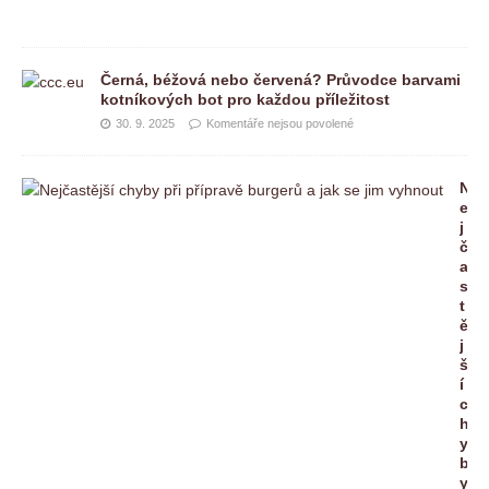
Černá, béžová nebo červená? Průvodce barvami
kotníkových bot pro každou příležitost
30. 9. 2025
Komentáře nejsou povolené
N
e
j
č
a
s
t
ě
j
š
í
c
h
y
b
y