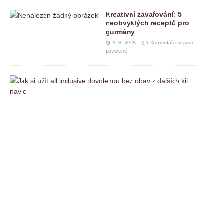
Kreativní zavařování: 5
neobvyklých receptů pro
gurmány
3. 8. 2025
Komentáře nejsou
povolené
J
a
k
s
i
u
ž
í
t
a
l
l
i
n
c
l