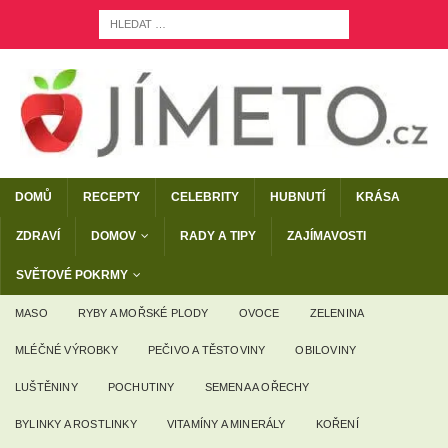
DOMŮ
RECEPTY
CELEBRITY
HUBNUTÍ
KRÁSA
ZDRAVÍ
DOMOV
RADY A TIPY
ZAJÍMAVOSTI
SVĚTOVÉ POKRMY
MASO
RYBY A MOŘSKÉ PLODY
OVOCE
ZELENINA
MLÉČNÉ VÝROBKY
PEČIVO A TĚSTOVINY
OBILOVINY
LUŠTĚNINY
POCHUTINY
SEMENA A OŘECHY
BYLINKY A ROSTLINKY
VITAMÍNY A MINERÁLY
KOŘENÍ