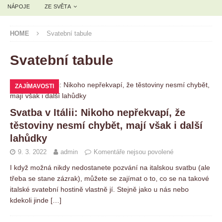
NÁPOJE
ZE SVĚTA
HOME
Svatební tabule
Svatební tabule
ZAJÍMAVOSTI
Svatba v Itálii: Nikoho nepřekvapí, že
těstoviny nesmí chybět, mají však i další
lahůdky
9. 3. 2022
admin
Komentáře nejsou povolené
I když možná nikdy nedostanete pozvání na italskou svatbu (ale
třeba se stane zázrak), můžete se zajímat o to, co se na takové
italské svatební hostině vlastně jí. Stejně jako u nás nebo
kdekoli jinde
[…]