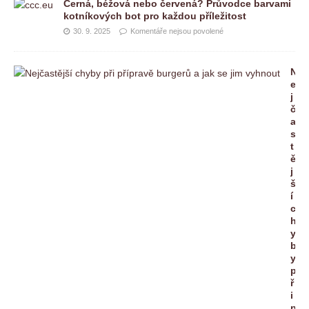
Černá, béžová nebo červená? Průvodce barvami
kotníkových bot pro každou příležitost
30. 9. 2025
Komentáře nejsou povolené
N
e
j
č
a
s
t
ě
j
š
í
c
h
y
b
y
p
ř
i
p