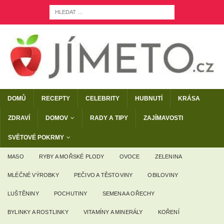
DOMŮ
RECEPTY
CELEBRITY
HUBNUTÍ
KRÁSA
ZDRAVÍ
DOMOV
RADY A TIPY
ZAJÍMAVOSTI
SVĚTOVÉ POKRMY
MASO
RYBY A MOŘSKÉ PLODY
OVOCE
ZELENINA
MLÉČNÉ VÝROBKY
PEČIVO A TĚSTOVINY
OBILOVINY
LUŠTĚNINY
POCHUTINY
SEMENA A OŘECHY
BYLINKY A ROSTLINKY
VITAMÍNY A MINERÁLY
KOŘENÍ