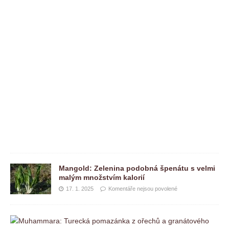
e
n
e
j
s
o
u
p
o
v
o
l
e
n
é
Mangold: Zelenina podobná špenátu s velmi
malým množstvím kalorií
17. 1. 2025
Komentáře nejsou povolené
M
u