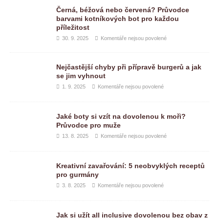
Černá, béžová nebo červená? Průvodce
barvami kotníkových bot pro každou
příležitost
30. 9. 2025
Komentáře nejsou povolené
Nejčastější chyby při přípravě burgerů a jak
se jim vyhnout
1. 9. 2025
Komentáře nejsou povolené
Jaké boty si vzít na dovolenou k moři?
Průvodce pro muže
13. 8. 2025
Komentáře nejsou povolené
Kreativní zavařování: 5 neobvyklých receptů
pro gurmány
3. 8. 2025
Komentáře nejsou povolené
Jak si užít all inclusive dovolenou bez obav z