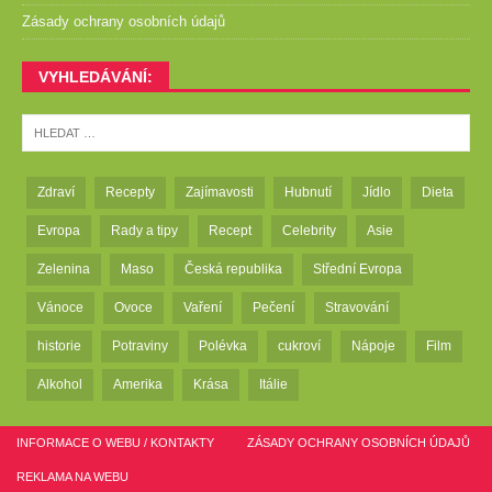
Zásady ochrany osobních údajů
VYHLEDÁVÁNÍ:
Zdraví
Recepty
Zajímavosti
Hubnutí
Jídlo
Dieta
Evropa
Rady a tipy
Recept
Celebrity
Asie
Zelenina
Maso
Česká republika
Střední Evropa
Vánoce
Ovoce
Vaření
Pečení
Stravování
historie
Potraviny
Polévka
cukroví
Nápoje
Film
Alkohol
Amerika
Krása
Itálie
INFORMACE O WEBU / KONTAKTY
ZÁSADY OCHRANY OSOBNÍCH ÚDAJŮ
REKLAMA NA WEBU