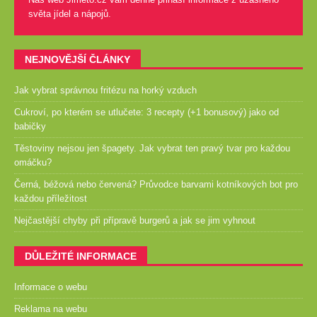
světa jídel a nápojů.
NEJNOVĚJŠÍ ČLÁNKY
Jak vybrat správnou fritézu na horký vzduch
Cukroví, po kterém se utlučete: 3 recepty (+1 bonusový) jako od
babičky
Těstoviny nejsou jen špagety. Jak vybrat ten pravý tvar pro každou
omáčku?
Černá, béžová nebo červená? Průvodce barvami kotníkových bot pro
každou příležitost
Nejčastější chyby při přípravě burgerů a jak se jim vyhnout
DŮLEŽITÉ INFORMACE
Informace o webu
Reklama na webu