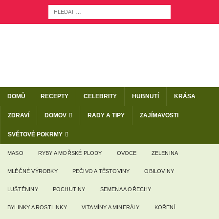
DOMŮ
RECEPTY
CELEBRITY
HUBNUTÍ
KRÁSA
ZDRAVÍ
DOMOV
RADY A TIPY
ZAJÍMAVOSTI
SVĚTOVÉ POKRMY
MASO
RYBY A MOŘSKÉ PLODY
OVOCE
ZELENINA
MLÉČNÉ VÝROBKY
PEČIVO A TĚSTOVINY
OBILOVINY
LUŠTĚNINY
POCHUTINY
SEMENA A OŘECHY
BYLINKY A ROSTLINKY
VITAMÍNY A MINERÁLY
KOŘENÍ