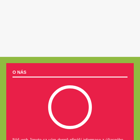
O NÁS
Náš web Jimeto.cz vám denně přináší informace z úžasného