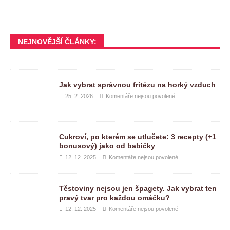
NEJNOVĚJŠÍ ČLÁNKY:
Jak vybrat správnou fritézu na horký vzduch
25. 2. 2026
Komentáře nejsou povolené
Cukroví, po kterém se utlučete: 3 recepty (+1
bonusový) jako od babičky
12. 12. 2025
Komentáře nejsou povolené
Těstoviny nejsou jen špagety. Jak vybrat ten
pravý tvar pro každou omáčku?
12. 12. 2025
Komentáře nejsou povolené