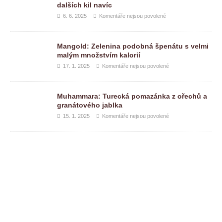
dalších kil navíc
6. 6. 2025
Komentáře nejsou povolené
Mangold: Zelenina podobná špenátu s velmi
malým množstvím kalorií
17. 1. 2025
Komentáře nejsou povolené
Muhammara: Turecká pomazánka z ořechů a
granátového jablka
15. 1. 2025
Komentáře nejsou povolené