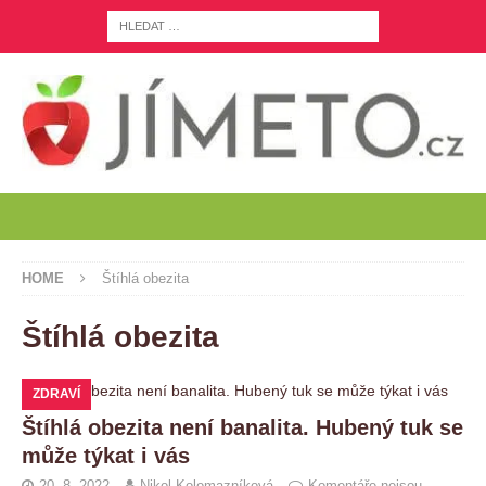
HOME
Štíhlá obezita
Štíhlá obezita
ZDRAVÍ
Štíhlá obezita není banalita. Hubený tuk se
může týkat i vás
20. 8. 2022
Nikol Kolomazníková
Komentáře nejsou