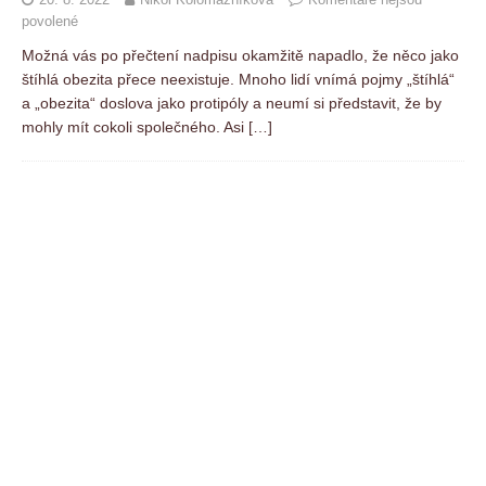
povolené
Možná vás po přečtení nadpisu okamžitě napadlo, že něco jako
štíhlá obezita přece neexistuje. Mnoho lidí vnímá pojmy „štíhlá“
a „obezita“ doslova jako protipóly a neumí si představit, že by
mohly mít cokoli společného. Asi
[…]