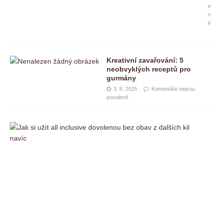
e
n
é
Kreativní zavařování: 5
neobvyklých receptů pro
gurmány
3. 8. 2025
Komentáře nejsou
povolené
J
a
k
s
i
u
ž
í
t
a
l