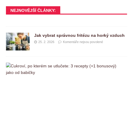
NEJNOVĚJŠÍ ČLÁNKY:
Jak vybrat správnou fritézu na horký vzduch
25. 2. 2026
Komentáře nejsou povolené
C
u
k
r
o
v
í
,
p
o
k
t
e