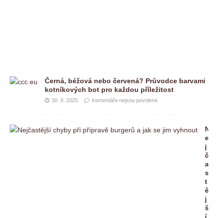
v
o
l
e
n
é
Černá, béžová nebo červená? Průvodce barvami
kotníkových bot pro každou příležitost
30. 9. 2025
Komentáře nejsou povolené
N
e
j
č
a
s
t
ě
j
š
í