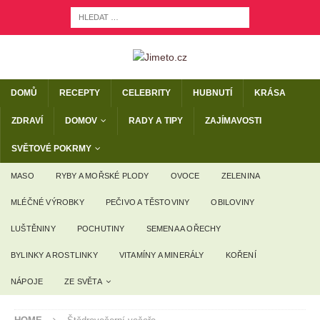
DOMŮ
RECEPTY
CELEBRITY
HUBNUTÍ
KRÁSA
ZDRAVÍ
DOMOV
RADY A TIPY
ZAJÍMAVOSTI
SVĚTOVÉ POKRMY
MASO
RYBY A MOŘSKÉ PLODY
OVOCE
ZELENINA
MLÉČNÉ VÝROBKY
PEČIVO A TĚSTOVINY
OBILOVINY
LUŠTĚNINY
POCHUTINY
SEMENA A OŘECHY
BYLINKY A ROSTLINKY
VITAMÍNY A MINERÁLY
KOŘENÍ
NÁPOJE
ZE SVĚTA