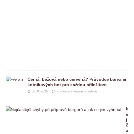
j
s
o
u
p
o
v
o
l
e
n
é
Černá, béžová nebo červená? Průvodce barvami
kotníkových bot pro každou příležitost
30. 9. 2025
Komentáře nejsou povolené
N
e
j
č
a