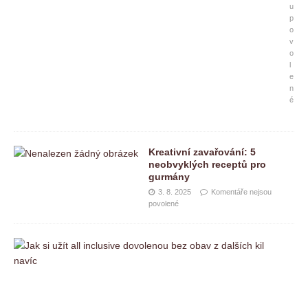
u
p
o
v
o
l
e
n
é
Kreativní zavařování: 5
neobvyklých receptů pro
gurmány
3. 8. 2025
Komentáře nejsou
povolené
J
a
k
s
i
u