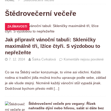
HOME
Štědrovečerní večeře
Štědrovečerní večeře
ZAJÍMAVOSTI
Jak připravit vánoční tabuli: Skleničky
maximálně tři, lžíce čtyři. S výzdobou to
nepřežeňte
7. 12. 2024
Šárka Cvrkalová
Komentáře nejsou povolené
Co se na Štědrý večer konzumuje, to víme asi všichni. Každá
rodina si tradiční jídla možná trochu upravuje podle sebe, základ
je ale všude stejný. Nicméně každý vánoční stůl vypadá jinak.
Dodržovat bychom přesto měli
[…]
Štědrovečerní večeře pro vegany: Řízek
nahradíte dýní nebo hlívou, salát si dáte bez