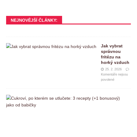
NEJNOVĚJŠÍ ČLÁNKY:
Jak vybrat
správnou
fritézu na
horký vzduch
25. 2. 2026
Komentáře nejsou
povolené
C
u
k
r
o
v
í
,