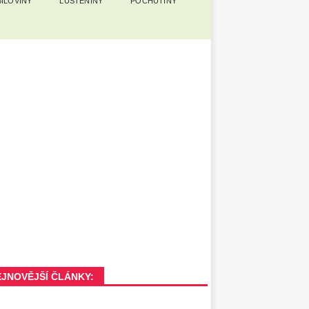
ILOVINY
LUŠTĚNINY
POCHUTINY
EJNOVĚJŠÍ ČLÁNKY: