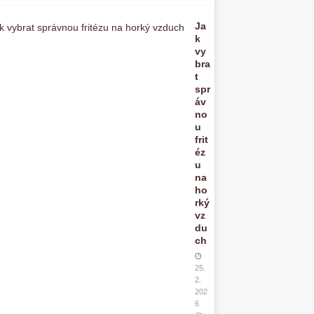
Ja
k
vy
bra
t
spr
áv
no
u
frit
éz
u
na
ho
rký
vz
du
ch
25.
2.
202
6