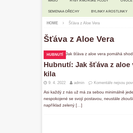
MASO
RYBY A MOŘSKÉ PLODY
OVOCE
SEMENA A OŘECHY
BYLINKY A ROSTLINKY
HOME
Šťáva z Aloe Vera
Šťáva z Aloe Vera
HUBNUTÍ
Hubnutí: Jak šťáva z aloe
kila
9. 4. 2022
admin
Komentáře nejsou pov
Asi každý z nás už má za sebou minimálně jed
nespokojené se svojí postavou, neustále zkouš
například zelený
[…]