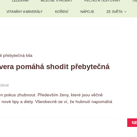
ZELENINA
MLÉČNÉ VÝROBKY
PEČIVO A TĚSTOVINY
OB
VITAMÍNY A MINERÁLY
KOŘENÍ
NÁPOJE
ZE SVĚTA
 vera pomáhá shodit přebytečná
olené
en pokus zhubnout. Především ženy, které jsou věčně
í nové tipy a diety. Všeobecně se ví, že hubnutí napomáhá
N