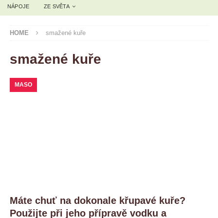
NÁPOJE
ZE SVĚTA
HOME
smažené kuře
smažené kuře
MASO
Máte chuť na dokonale křupavé kuře?
Použijte při jeho přípravě vodku a