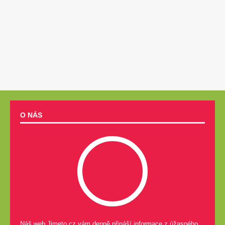
O NÁS
Náš web Jimeto.cz vám denně přináší informace z úžasného