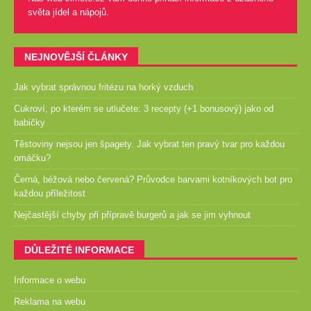
světa jídel a nápojů.
NEJNOVĚJŠÍ ČLÁNKY
Jak vybrat správnou fritézu na horký vzduch
Cukroví, po kterém se utlučete: 3 recepty (+1 bonusový) jako od
babičky
Těstoviny nejsou jen špagety. Jak vybrat ten pravý tvar pro každou
omáčku?
Černá, béžová nebo červená? Průvodce barvami kotníkových bot pro
každou příležitost
Nejčastější chyby při přípravě burgerů a jak se jim vyhnout
DŮLEŽITÉ INFORMACE
Informace o webu
Reklama na webu