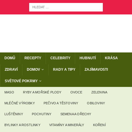
DOMŮ
RECEPTY
CELEBRITY
HUBNUTÍ
KRÁSA
ZDRAVÍ
DOMOV
RADY A TIPY
ZAJÍMAVOSTI
SVĚTOVÉ POKRMY
MASO
RYBY A MOŘSKÉ PLODY
OVOCE
ZELENINA
MLÉČNÉ VÝROBKY
PEČIVO A TĚSTOVINY
OBILOVINY
LUŠTĚNINY
POCHUTINY
SEMENA A OŘECHY
BYLINKY A ROSTLINKY
VITAMÍNY A MINERÁLY
KOŘENÍ