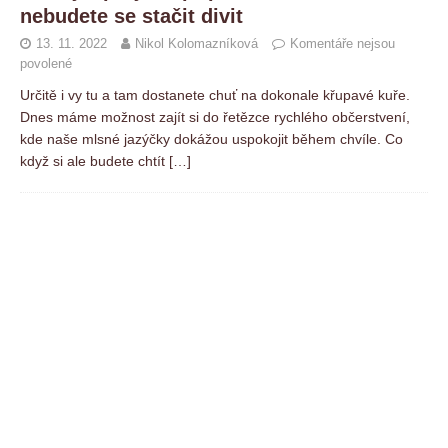
nebudete se stačit divit
13. 11. 2022
Nikol Kolomazníková
Komentáře nejsou
povolené
Určitě i vy tu a tam dostanete chuť na dokonale křupavé kuře.
Dnes máme možnost zajít si do řetězce rychlého občerstvení,
kde naše mlsné jazýčky dokážou uspokojit během chvíle. Co
když si ale budete chtít
[…]