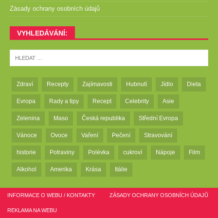
Zásady ochrany osobních údajů
VYHLEDÁVÁNÍ:
Zdraví
Recepty
Zajímavosti
Hubnutí
Jídlo
Dieta
Evropa
Rady a tipy
Recept
Celebrity
Asie
Zelenina
Maso
Česká republika
Střední Evropa
Vánoce
Ovoce
Vaření
Pečení
Stravování
historie
Potraviny
Polévka
cukroví
Nápoje
Film
Alkohol
Amerika
Krása
Itálie
INFORMACE O WEBU / KONTAKTY
ZÁSADY OCHRANY OSOBNÍCH ÚDAJŮ
REKLAMA NA WEBU