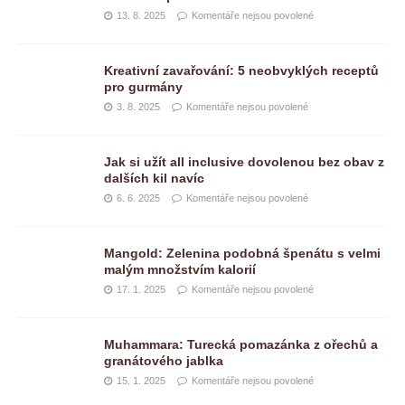
13. 8. 2025
Komentáře nejsou povolené
Kreativní zavařování: 5 neobvyklých receptů
pro gurmány
3. 8. 2025
Komentáře nejsou povolené
Jak si užít all inclusive dovolenou bez obav z
dalších kil navíc
6. 6. 2025
Komentáře nejsou povolené
Mangold: Zelenina podobná špenátu s velmi
malým množstvím kalorií
17. 1. 2025
Komentáře nejsou povolené
Muhammara: Turecká pomazánka z ořechů a
granátového jablka
15. 1. 2025
Komentáře nejsou povolené