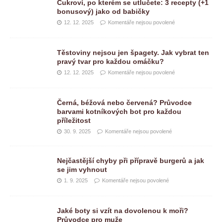
Cukroví, po kterém se utlučete: 3 recepty (+1
bonusový) jako od babičky
12. 12. 2025
Komentáře nejsou povolené
Těstoviny nejsou jen špagety. Jak vybrat ten
pravý tvar pro každou omáčku?
12. 12. 2025
Komentáře nejsou povolené
Černá, béžová nebo červená? Průvodce
barvami kotníkových bot pro každou
příležitost
30. 9. 2025
Komentáře nejsou povolené
Nejčastější chyby při přípravě burgerů a jak
se jim vyhnout
1. 9. 2025
Komentáře nejsou povolené
Jaké boty si vzít na dovolenou k moři?
Průvodce pro muže