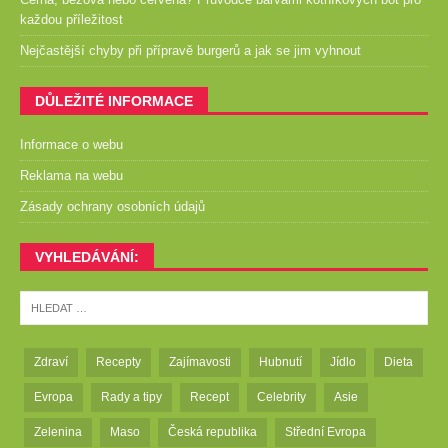
každou příležitost
Nejčastější chyby při přípravě burgerů a jak se jim vyhnout
DŮLEŽITÉ INFORMACE
Informace o webu
Reklama na webu
Zásady ochrany osobních údajů
VYHLEDÁVÁNÍ:
Zdraví
Recepty
Zajímavosti
Hubnutí
Jídlo
Dieta
Evropa
Rady a tipy
Recept
Celebrity
Asie
Zelenina
Maso
Česká republika
Střední Evropa