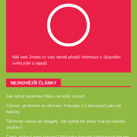
Náš web Jimeto.cz vám denně přináší informace z úžasného
světa jídel a nápojů.
NEJNOVĚJŠÍ ČLÁNKY
Jak vybrat správnou fritézu na horký vzduch
Cukroví, po kterém se utlučete: 3 recepty (+1 bonusový) jako od
babičky
Těstoviny nejsou jen špagety. Jak vybrat ten pravý tvar pro každou
omáčku?
Černá, béžová nebo červená? Průvodce barvami kotníkových bot pro