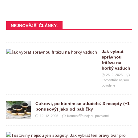
NEJNOVĚJŠÍ ČLÁNKY:
Jak vybrat
správnou
fritézu na
horký vzduch
25. 2. 2026
Komentáře nejsou
povolené
Cukroví, po kterém se utlučete: 3 recepty (+1
bonusový) jako od babičky
12. 12. 2025
Komentáře nejsou povolené
T