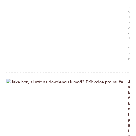
j
s
o
u
p
o
v
o
l
e
n
é
J
a
k
é
b
o
t
y
s
i
v