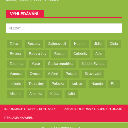
VYHLEDÁVÁNÍ:
Zdraví
Recepty
Zajímavosti
Hubnutí
Jídlo
Dieta
Evropa
Rady a tipy
Recept
Celebrity
Asie
Zelenina
Maso
Česká republika
Střední Evropa
Vánoce
Ovoce
Vaření
Pečení
Stravování
historie
Potraviny
Polévka
cukroví
Nápoje
Film
Alkohol
Amerika
Krása
Itálie
INFORMACE O WEBU / KONTAKTY
ZÁSADY OCHRANY OSOBNÍCH ÚDAJŮ
REKLAMA NA WEBU