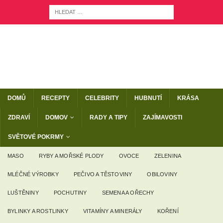
DOMŮ
RECEPTY
CELEBRITY
HUBNUTÍ
KRÁSA
ZDRAVÍ
DOMOV
RADY A TIPY
ZAJÍMAVOSTI
SVĚTOVÉ POKRMY
MASO
RYBY A MOŘSKÉ PLODY
OVOCE
ZELENINA
MLÉČNÉ VÝROBKY
PEČIVO A TĚSTOVINY
OBILOVINY
LUŠTĚNINY
POCHUTINY
SEMENA A OŘECHY
BYLINKY A ROSTLINKY
VITAMÍNY A MINERÁLY
KOŘENÍ