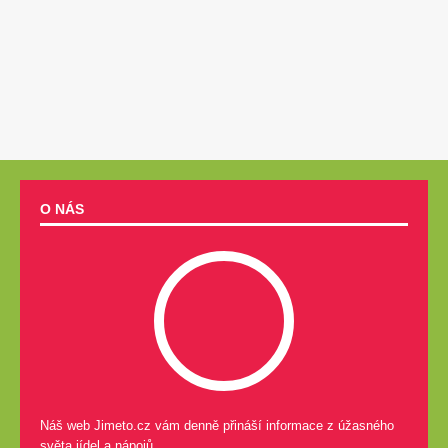
O NÁS
Náš web Jimeto.cz vám denně přináší informace z úžasného
světa jídel a nápojů.