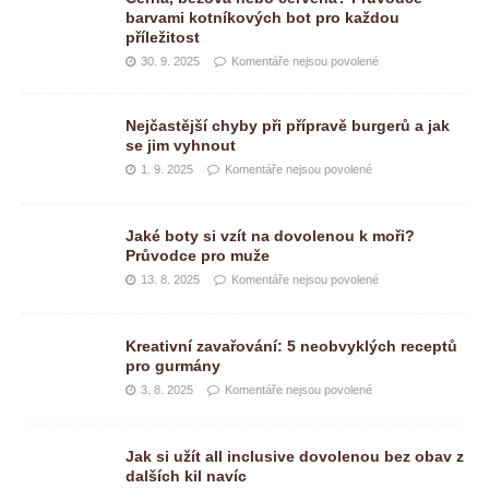
barvami kotníkových bot pro každou
příležitost
30. 9. 2025
Komentáře nejsou povolené
Nejčastější chyby při přípravě burgerů a jak
se jim vyhnout
1. 9. 2025
Komentáře nejsou povolené
Jaké boty si vzít na dovolenou k moři?
Průvodce pro muže
13. 8. 2025
Komentáře nejsou povolené
Kreativní zavařování: 5 neobvyklých receptů
pro gurmány
3. 8. 2025
Komentáře nejsou povolené
Jak si užít all inclusive dovolenou bez obav z
dalších kil navíc