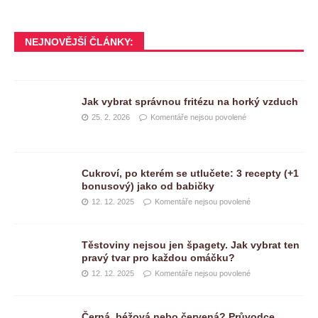
NEJNOVĚJŠÍ ČLÁNKY:
Jak vybrat správnou fritézu na horký vzduch
25. 2. 2026
Komentáře nejsou povolené
Cukroví, po kterém se utlučete: 3 recepty (+1
bonusový) jako od babičky
12. 12. 2025
Komentáře nejsou povolené
Těstoviny nejsou jen špagety. Jak vybrat ten
pravý tvar pro každou omáčku?
12. 12. 2025
Komentáře nejsou povolené
Černá, béžová nebo červená? Průvodce