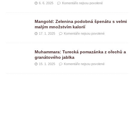
6. 6. 2025
Komentáře nejsou povolené
Mangold: Zelenina podobná špenátu s velmi
malým množstvím kalorií
17. 1. 2025
Komentáře nejsou povolené
Muhammara: Turecká pomazánka z ořechů a
granátového jablka
15. 1. 2025
Komentáře nejsou povolené