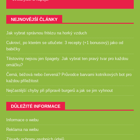
NEJNOVĚJŠÍ ČLÁNKY
Jak vybrat správnou fritézu na horký vzduch
Cukroví, po kterém se utlučete: 3 recepty (+1 bonusový) jako od
babičky
Těstoviny nejsou jen špagety. Jak vybrat ten pravý tvar pro každou
omáčku?
Černá, béžová nebo červená? Průvodce barvami kotníkových bot pro
každou příležitost
Nejčastější chyby při přípravě burgerů a jak se jim vyhnout
DŮLEŽITÉ INFORMACE
Informace o webu
Reklama na webu
Zásady ochrany osobních údajů