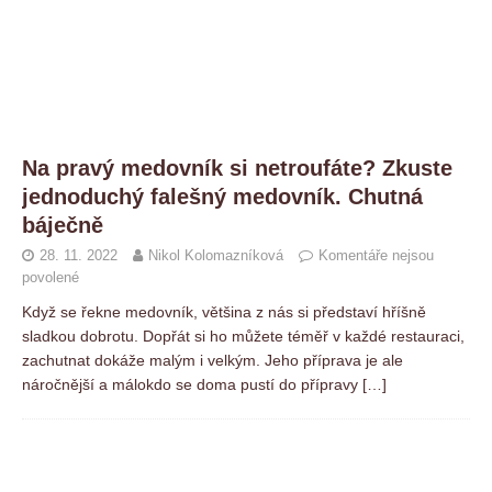
Na pravý medovník si netroufáte? Zkuste
jednoduchý falešný medovník. Chutná
báječně
28. 11. 2022
Nikol Kolomazníková
Komentáře nejsou
povolené
Když se řekne medovník, většina z nás si představí hříšně
sladkou dobrotu. Dopřát si ho můžete téměř v každé restauraci,
zachutnat dokáže malým i velkým. Jeho příprava je ale
náročnější a málokdo se doma pustí do přípravy
[…]