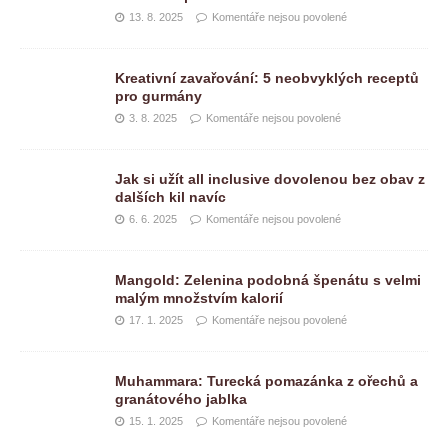
13. 8. 2025
Komentáře nejsou povolené
Kreativní zavařování: 5 neobvyklých receptů
pro gurmány
3. 8. 2025
Komentáře nejsou povolené
Jak si užít all inclusive dovolenou bez obav z
dalších kil navíc
6. 6. 2025
Komentáře nejsou povolené
Mangold: Zelenina podobná špenátu s velmi
malým množstvím kalorií
17. 1. 2025
Komentáře nejsou povolené
Muhammara: Turecká pomazánka z ořechů a
granátového jablka
15. 1. 2025
Komentáře nejsou povolené