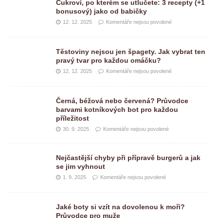
Cukroví, po kterém se utlučete: 3 recepty (+1
bonusový) jako od babičky
12. 12. 2025
Komentáře nejsou povolené
Těstoviny nejsou jen špagety. Jak vybrat ten
pravý tvar pro každou omáčku?
12. 12. 2025
Komentáře nejsou povolené
Černá, béžová nebo červená? Průvodce
barvami kotníkových bot pro každou
příležitost
30. 9. 2025
Komentáře nejsou povolené
Nejčastější chyby při přípravě burgerů a jak
se jim vyhnout
1. 9. 2025
Komentáře nejsou povolené
Jaké boty si vzít na dovolenou k moři?
Průvodce pro muže