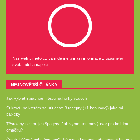
Náš web Jimeto.cz vám denně přináší informace z úžasného
světa jídel a nápojů.
NEJNOVĚJŠÍ ČLÁNKY
Jak vybrat správnou fritézu na horký vzduch
Cukroví, po kterém se utlučete: 3 recepty (+1 bonusový) jako od
babičky
Těstoviny nejsou jen špagety. Jak vybrat ten pravý tvar pro každou
omáčku?
Černá, béžová nebo červená? Průvodce barvami kotníkových bot pro