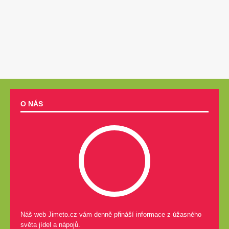
O NÁS
Náš web Jimeto.cz vám denně přináší informace z úžasného
světa jídel a nápojů.