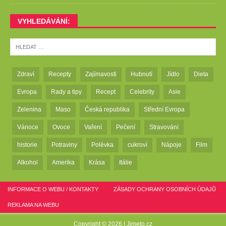
VYHLEDÁVÁNÍ:
Zdraví
Recepty
Zajímavosti
Hubnutí
Jídlo
Dieta
Evropa
Rady a tipy
Recept
Celebrity
Asie
Zelenina
Maso
Česká republika
Střední Evropa
Vánoce
Ovoce
Vaření
Pečení
Stravování
historie
Potraviny
Polévka
cukroví
Nápoje
Film
Alkohol
Amerika
Krása
Itálie
INFORMACE O WEBU / KONTAKTY
ZÁSADY OCHRANY OSOBNÍCH ÚDAJŮ
REKLAMA NA WEBU
Copyright © 2026 |
Jimeto.cz