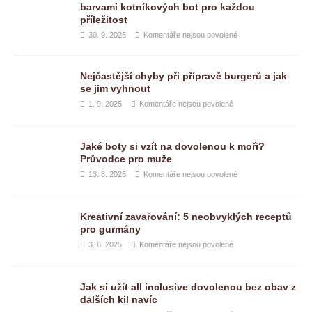
barvami kotníkových bot pro každou
příležitost
30. 9. 2025
Komentáře nejsou povolené
Nejčastější chyby při přípravě burgerů a jak
se jim vyhnout
1. 9. 2025
Komentáře nejsou povolené
Jaké boty si vzít na dovolenou k moři?
Průvodce pro muže
13. 8. 2025
Komentáře nejsou povolené
Kreativní zavařování: 5 neobvyklých receptů
pro gurmány
3. 8. 2025
Komentáře nejsou povolené
Jak si užít all inclusive dovolenou bez obav z
dalších kil navíc