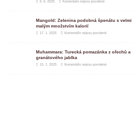
6. 6. 2025
Komentáře nejsou povolené
Mangold: Zelenina podobná špenátu s velmi
malým množstvím kalorií
17. 1. 2025
Komentáře nejsou povolené
Muhammara: Turecká pomazánka z ořechů a
granátového jablka
15. 1. 2025
Komentáře nejsou povolené