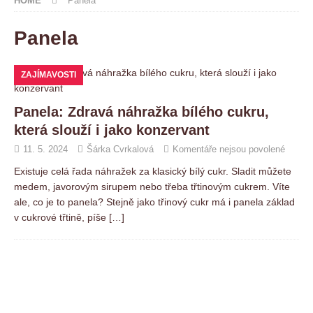
HOME
Panela
Panela
ZAJÍMAVOSTI
Panela: Zdravá náhražka bílého cukru,
která slouží i jako konzervant
11. 5. 2024
Šárka Cvrkalová
Komentáře nejsou povolené
Existuje celá řada náhražek za klasický bílý cukr. Sladit můžete
medem, javorovým sirupem nebo třeba třtinovým cukrem. Víte
ale, co je to panela? Stejně jako třinový cukr má i panela základ
v cukrové třtině, píše
[…]