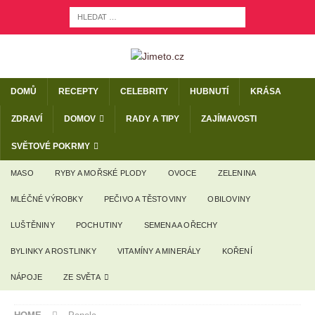
DOMŮ
RECEPTY
CELEBRITY
HUBNUTÍ
KRÁSA
ZDRAVÍ
DOMOV
RADY A TIPY
ZAJÍMAVOSTI
SVĚTOVÉ POKRMY
MASO
RYBY A MOŘSKÉ PLODY
OVOCE
ZELENINA
MLÉČNÉ VÝROBKY
PEČIVO A TĚSTOVINY
OBILOVINY
LUŠTĚNINY
POCHUTINY
SEMENA A OŘECHY
BYLINKY A ROSTLINKY
VITAMÍNY A MINERÁLY
KOŘENÍ
NÁPOJE
ZE SVĚTA