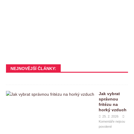
NEJNOVĚJŠÍ ČLÁNKY:
Jak vybrat
správnou
fritézu na
horký vzduch
25. 2. 2026
Komentáře nejsou
povolené