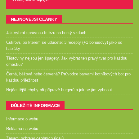
NEJNOVĚJŠÍ ČLÁNKY
Jak vybrat správnou fritézu na horký vzduch
Cukroví, po kterém se utlučete: 3 recepty (+1 bonusový) jako od
babičky
Těstoviny nejsou jen špagety. Jak vybrat ten pravý tvar pro každou
omáčku?
Černá, béžová nebo červená? Průvodce barvami kotníkových bot pro
každou příležitost
Nejčastější chyby při přípravě burgerů a jak se jim vyhnout
DŮLEŽITÉ INFORMACE
Informace o webu
Reklama na webu
Zásady ochrany osobních údajů