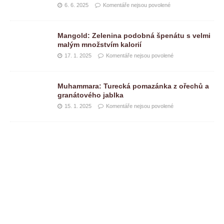
6. 6. 2025
Komentáře nejsou povolené
Mangold: Zelenina podobná špenátu s velmi
malým množstvím kalorií
17. 1. 2025
Komentáře nejsou povolené
Muhammara: Turecká pomazánka z ořechů a
granátového jablka
15. 1. 2025
Komentáře nejsou povolené