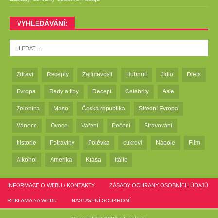
VYHLEDÁVÁNÍ:
Zdraví
Recepty
Zajímavosti
Hubnutí
Jídlo
Dieta
Evropa
Rady a tipy
Recept
Celebrity
Asie
Zelenina
Maso
Česká republika
Střední Evropa
Vánoce
Ovoce
Vaření
Pečení
Stravování
historie
Potraviny
Polévka
cukroví
Nápoje
Film
Alkohol
Amerika
Krása
Itálie
INFORMACE O WEBU / KONTAKTY
ZÁSADY OCHRANY OSOBNÍCH ÚDAJŮ
REKLAMA NA WEBU
NASTAVENÍ SOUKROMÍ