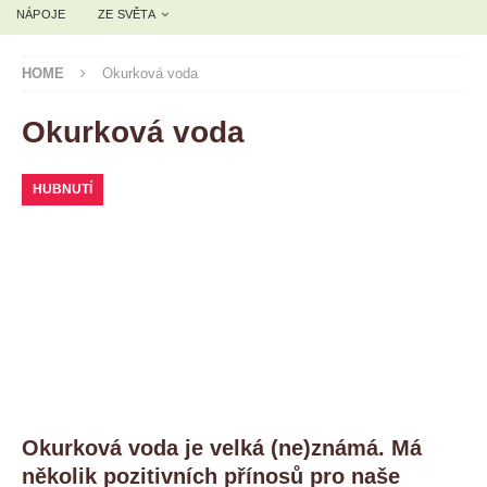
NÁPOJE
ZE SVĚTA
HOME
Okurková voda
Okurková voda
HUBNUTÍ
Okurková voda je velká (ne)známá. Má
několik pozitivních přínosů pro naše