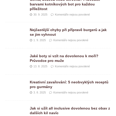
barvami kotníkových bot pro každou
příležitost
30. 9. 2025
Komentáře nejsou povolené
Nejčastější chyby při přípravě burgerů a jak
se jim vyhnout
1. 9. 2025
Komentáře nejsou povolené
Jaké boty si vzít na dovolenou k moři?
Průvodce pro muže
13. 8. 2025
Komentáře nejsou povolené
Kreativní zavařování: 5 neobvyklých receptů
pro gurmány
3. 8. 2025
Komentáře nejsou povolené
Jak si užít all inclusive dovolenou bez obav z
dalších kil navíc