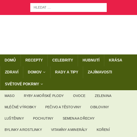
DOMŮ
RECEPTY
CELEBRITY
HUBNUTÍ
KRÁSA
ZDRAVÍ
DOMOV
RADY A TIPY
ZAJÍMAVOSTI
SVĚTOVÉ POKRMY
MASO
RYBY A MOŘSKÉ PLODY
OVOCE
ZELENINA
MLÉČNÉ VÝROBKY
PEČIVO A TĚSTOVINY
OBILOVINY
LUŠTĚNINY
POCHUTINY
SEMENA A OŘECHY
BYLINKY A ROSTLINKY
VITAMÍNY A MINERÁLY
KOŘENÍ