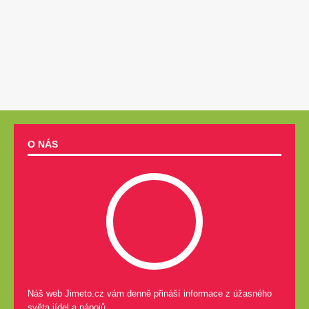
O NÁS
Náš web Jimeto.cz vám denně přináší informace z úžasného
světa jídel a nápojů.