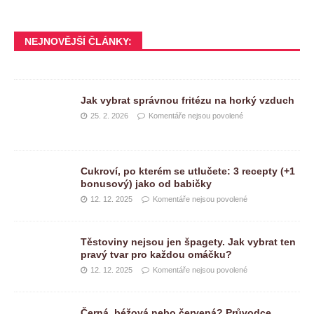
NEJNOVĚJŠÍ ČLÁNKY:
Jak vybrat správnou fritézu na horký vzduch
25. 2. 2026
Komentáře nejsou povolené
Cukroví, po kterém se utlučete: 3 recepty (+1
bonusový) jako od babičky
12. 12. 2025
Komentáře nejsou povolené
Těstoviny nejsou jen špagety. Jak vybrat ten
pravý tvar pro každou omáčku?
12. 12. 2025
Komentáře nejsou povolené
Černá, béžová nebo červená? Průvodce