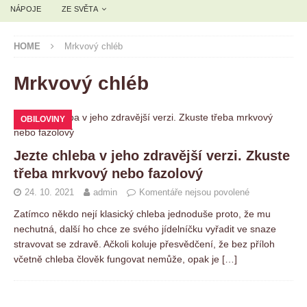
NÁPOJE
ZE SVĚTA
HOME
Mrkvový chléb
Mrkvový chléb
OBILOVINY
Jezte chleba v jeho zdravější verzi. Zkuste
třeba mrkvový nebo fazolový
24. 10. 2021
admin
Komentáře nejsou povolené
Zatímco někdo nejí klasický chleba jednoduše proto, že mu
nechutná, další ho chce ze svého jídelníčku vyřadit ve snaze
stravovat se zdravě. Ačkoli koluje přesvědčení, že bez příloh
včetně chleba člověk fungovat nemůže, opak je
[…]