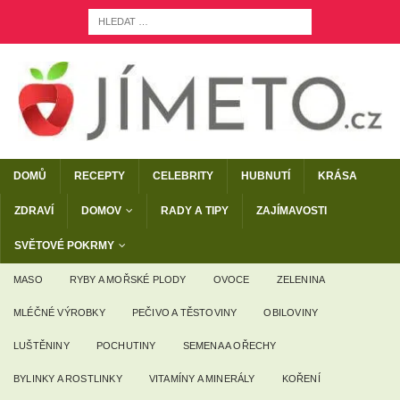
DOMŮ
RECEPTY
CELEBRITY
HUBNUTÍ
KRÁSA
ZDRAVÍ
DOMOV
RADY A TIPY
ZAJÍMAVOSTI
SVĚTOVÉ POKRMY
MASO
RYBY A MOŘSKÉ PLODY
OVOCE
ZELENINA
MLÉČNÉ VÝROBKY
PEČIVO A TĚSTOVINY
OBILOVINY
LUŠTĚNINY
POCHUTINY
SEMENA A OŘECHY
BYLINKY A ROSTLINKY
VITAMÍNY A MINERÁLY
KOŘENÍ