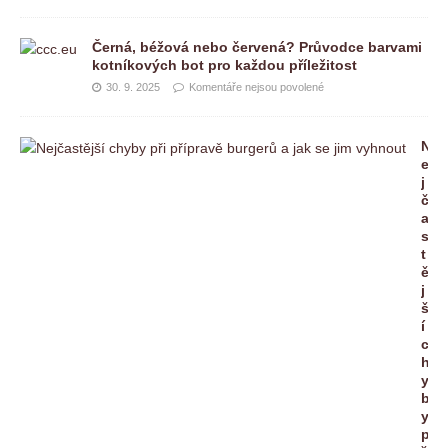
Černá, béžová nebo červená? Průvodce barvami
kotníkových bot pro každou příležitost
30. 9. 2025
Komentáře nejsou povolené
N
e
j
č
a
s
t
ě
j
š
í
c
h
y
b
y
p