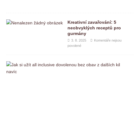
Kreativní zavařování: 5
neobvyklých receptů pro
gurmány
3. 8. 2025
Komentáře nejsou
povolené
J
a
k
s
i
u
ž
í
t
a
l
l
i
n