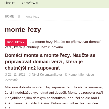
NÁPOJE
ZE SVĚTA
HOME
monte řezy
monte řezy
POCHUTINY
Domácí monte a monte řezy. Naučte se
připravovat domácí verzi, která je
chutnější než kupovaná
22. 11. 2022
Nikol Kolomazníková
Komentáře nejsou
povolené
Mléčnou dobrotu monte milují zejména děti. To ale neznamená,
že si ji nedokážou vychutnat ani dospělí. Monte bezesporu patří
k nejoblíbenějším dětským pochoutkám, bohužel se ale řadí i
k těm finančně nákladnějším. Přitom není vůbec tak náročné
[…]