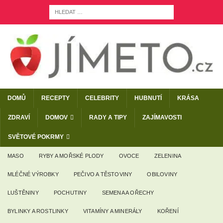
DOMŮ
RECEPTY
CELEBRITY
HUBNUTÍ
KRÁSA
ZDRAVÍ
DOMOV
RADY A TIPY
ZAJÍMAVOSTI
SVĚTOVÉ POKRMY
MASO
RYBY A MOŘSKÉ PLODY
OVOCE
ZELENINA
MLÉČNÉ VÝROBKY
PEČIVO A TĚSTOVINY
OBILOVINY
LUŠTĚNINY
POCHUTINY
SEMENA A OŘECHY
BYLINKY A ROSTLINKY
VITAMÍNY A MINERÁLY
KOŘENÍ