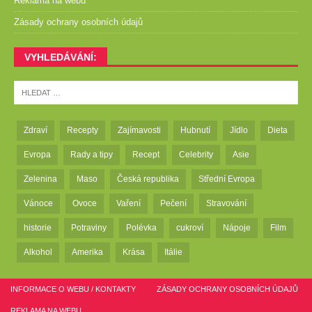
Reklama na webu
Zásady ochrany osobních údajů
VYHLEDÁVÁNÍ:
Zdraví
Recepty
Zajímavosti
Hubnutí
Jídlo
Dieta
Evropa
Rady a tipy
Recept
Celebrity
Asie
Zelenina
Maso
Česká republika
Střední Evropa
Vánoce
Ovoce
Vaření
Pečení
Stravování
historie
Potraviny
Polévka
cukroví
Nápoje
Film
Alkohol
Amerika
Krása
Itálie
INFORMACE O WEBU / KONTAKTY
ZÁSADY OCHRANY OSOBNÍCH ÚDAJŮ
REKLAMA NA WEBU