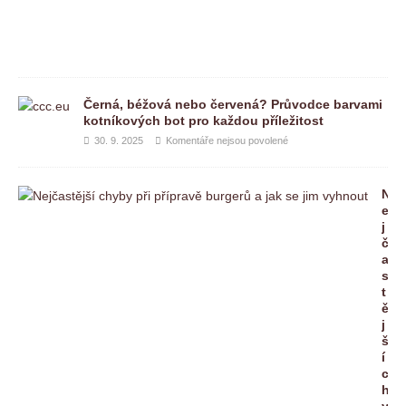
e
n
é
Černá, béžová nebo červená? Průvodce barvami
kotníkových bot pro každou příležitost
30. 9. 2025
Komentáře nejsou povolené
N
e
j
č
a
s
t
ě
j
š
í
c
h
y