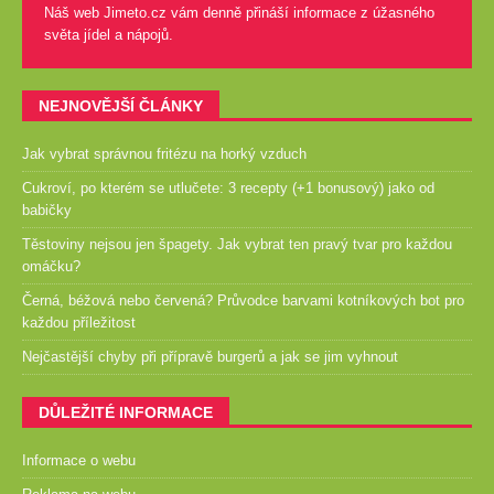
Náš web Jimeto.cz vám denně přináší informace z úžasného
světa jídel a nápojů.
NEJNOVĚJŠÍ ČLÁNKY
Jak vybrat správnou fritézu na horký vzduch
Cukroví, po kterém se utlučete: 3 recepty (+1 bonusový) jako od
babičky
Těstoviny nejsou jen špagety. Jak vybrat ten pravý tvar pro každou
omáčku?
Černá, béžová nebo červená? Průvodce barvami kotníkových bot pro
každou příležitost
Nejčastější chyby při přípravě burgerů a jak se jim vyhnout
DŮLEŽITÉ INFORMACE
Informace o webu