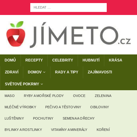
DOMŮ
RECEPTY
CELEBRITY
HUBNUTÍ
KRÁSA
ZDRAVÍ
DOMOV
RADY A TIPY
ZAJÍMAVOSTI
SVĚTOVÉ POKRMY
MASO
RYBY A MOŘSKÉ PLODY
OVOCE
ZELENINA
MLÉČNÉ VÝROBKY
PEČIVO A TĚSTOVINY
OBILOVINY
LUŠTĚNINY
POCHUTINY
SEMENA A OŘECHY
BYLINKY A ROSTLINKY
VITAMÍNY A MINERÁLY
KOŘENÍ