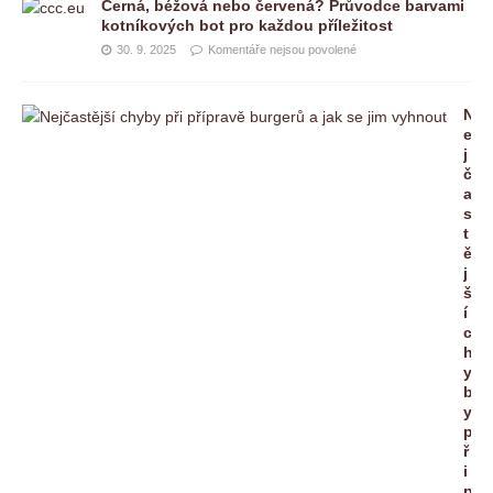
Černá, béžová nebo červená? Průvodce barvami
kotníkových bot pro každou příležitost
30. 9. 2025
Komentáře nejsou povolené
N
e
j
č
a
s
t
ě
j
š
í
c
h
y
b
y
p
ř
i
p