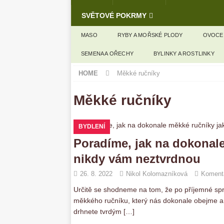
SVĚTOVÉ POKRMY
MASO
RYBY A MOŘSKÉ PLODY
OVOCE
SEMENA A OŘECHY
BYLINKY A ROSTLINKY
HOME
Měkké ručníky
Měkké ručníky
BYDLENÍ
Poradíme, jak na dokonale
nikdy vám neztvrdnou
26. 8. 2022
Nikol Kolomazníková
Komentá
Určitě se shodneme na tom, že po příjemné spr
měkkého ručníku, který nás dokonale obejme a r
drhnete tvrdým
[…]