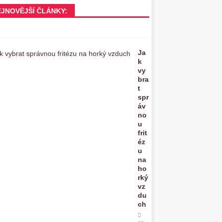
EJNOVĚJŠÍ ČLÁNKY:
Ja
k
vy
bra
t
spr
áv
no
u
frit
éz
u
na
ho
rký
vz
du
ch