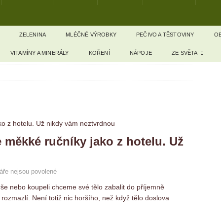
ZELENINA
MLÉČNÉ VÝROBKY
PEČIVO A TĚSTOVINY
OB
VITAMÍNY A MINERÁLY
KOŘENÍ
NÁPOJE
ZE SVĚTA
 měkké ručníky jako z hotelu. Už
ře nejsou povolené
še nebo koupeli chceme své tělo zabalit do příjemně
ozmazlí. Není totiž nic horšího, než když tělo doslova