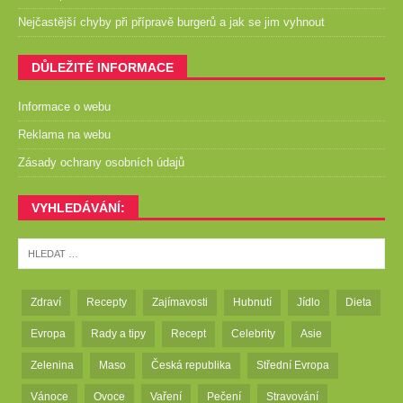
Nejčastější chyby při přípravě burgerů a jak se jim vyhnout
DŮLEŽITÉ INFORMACE
Informace o webu
Reklama na webu
Zásady ochrany osobních údajů
VYHLEDÁVÁNÍ:
Zdraví
Recepty
Zajímavosti
Hubnutí
Jídlo
Dieta
Evropa
Rady a tipy
Recept
Celebrity
Asie
Zelenina
Maso
Česká republika
Střední Evropa
Vánoce
Ovoce
Vaření
Pečení
Stravování