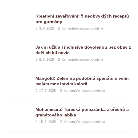
Kreativní zavařování: 5 neobvyklých receptů
pro gurmány
3. 8. 2025
Komentáře nejsou povolené
Jak si užít all inclusive dovolenou bez obav z
dalších kil navíc
6. 6. 2025
Komentáře nejsou povolené
Mangold: Zelenina podobná špenátu s velmi
malým množstvím kalorií
17. 1. 2025
Komentáře nejsou povolené
Muhammara: Turecká pomazánka z ořechů a
granátového jablka
15. 1. 2025
Komentáře nejsou povolené