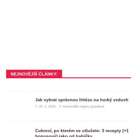
NEJNOVĚJŠÍ ČLÁNKY:
Jak vybrat správnou fritézu na horký vzduch
25. 2. 2026
Komentáře nejsou povolené
Cukroví, po kterém se utlučete: 3 recepty (+1
bonusový) jako od babičky