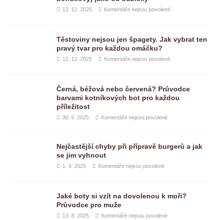
12. 12. 2025
Komentáře nejsou povolené
Těstoviny nejsou jen špagety. Jak vybrat ten
pravý tvar pro každou omáčku?
12. 12. 2025
Komentáře nejsou povolené
Černá, béžová nebo červená? Průvodce
barvami kotníkových bot pro každou
příležitost
30. 9. 2025
Komentáře nejsou povolené
Nejčastější chyby při přípravě burgerů a jak
se jim vyhnout
1. 9. 2025
Komentáře nejsou povolené
Jaké boty si vzít na dovolenou k moři?
Průvodce pro muže
13. 8. 2025
Komentáře nejsou povolené